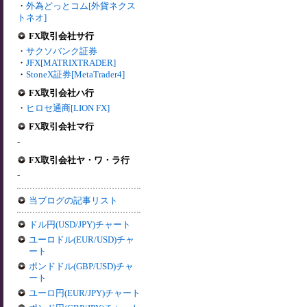
・
外為どっとコム[外貨ネクス
トネオ]
FX取引会社サ行
・
サクソバンク証券
・
JFX[MATRIXTRADER]
・
StoneX証券[MetaTrader4]
FX取引会社ハ行
・
ヒロセ通商[LION FX]
FX取引会社マ行
-
FX取引会社ヤ・ワ・ラ行
-
当ブログの記事リスト
ドル円(USD/JPY)チャート
ユーロドル(EUR/USD)チャ
ート
ポンドドル(GBP/USD)チャ
ート
ユーロ円(EUR/JPY)チャート