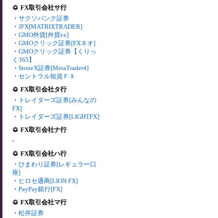
FX取引会社サ行
・
サクソバンク証券
・
JFX[MATRIXTRADER]
・
GMO外貨[外貨ex]
・
GMOクリック証券[FXネオ]
・
GMOクリック証券【くりっ
く365】
・
StoneX証券[MetaTrader4]
・
セントラル短資ＦＸ
FX取引会社タ行
・
トレイダーズ証券[みんなの
FX]
・
トレイダーズ証券[LIGHTFX]
FX取引会社ナ行
-
FX取引会社ハ行
・
ひまわり証券[レギュラー口
座]
・
ヒロセ通商[LION FX]
・
PayPay銀行[FX]
FX取引会社マ行
・
松井証券