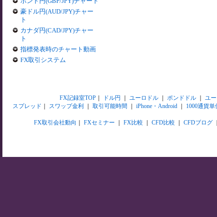
ポンド円(GBP/JPY)チャート
豪ドル円(AUD/JPY)チャー
ト
カナダ円(CAD/JPY)チャー
ト
指標発表時のチャート動画
FX取引システム
FX記録室TOP
｜
ドル円
｜
ユーロドル
｜
ポンドドル
｜
ユー
スプレッド
｜
スワップ金利
｜
取引可能時間
｜
iPhone・Android
｜
1000通貨単
FX取引会社動向
｜
FXセミナー
｜
FX比較
｜
CFD比較
｜
CFDブログ