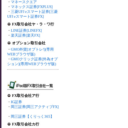
・
マネースクエア
・
マネックス証券[FXPLUS]
・
三菱UFJ eスマート証券[三菱
UFJ eスマート証券FX]
FX取引会社ヤ・ラ・ワ行
・
LINE証券[LINEFX]
・
楽天証券[楽天FX]
オプション取引会社
・
GMO外貨[オプトレ!](専用
WEBブラウザ版)
・
GMOクリック証券[外為オプ
ション](専用WEBブラウザ版)
FX取引会社ア行
・
IG証券
・
岡三証券[岡三アクティブFX]
・
岡三証券【くりっく365】
FX取引会社カ行