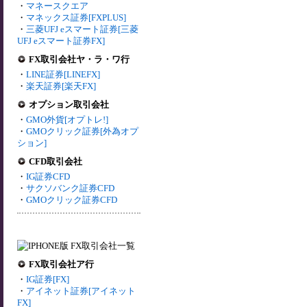
・
マネースクエア
・
マネックス証券[FXPLUS]
・
三菱UFJ eスマート証券[三菱
UFJ eスマート証券FX]
FX取引会社ヤ・ラ・ワ行
・
LINE証券[LINEFX]
・
楽天証券[楽天FX]
オプション取引会社
・
GMO外貨[オプトレ!]
・
GMOクリック証券[外為オプ
ション]
CFD取引会社
・
IG証券CFD
・
サクソバンク証券CFD
・
GMOクリック証券CFD
FX取引会社ア行
・
IG証券[FX]
・
アイネット証券[アイネット
FX]