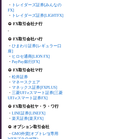
・
トレイダーズ証券[みんなの
FX]
・
トレイダーズ証券[LIGHTFX]
FX取引会社ナ行
-
FX取引会社ハ行
・
ひまわり証券[レギュラー口
座]
・
ヒロセ通商[LION FX]
・
PayPay銀行[FX]
FX取引会社マ行
・
松井証券
・
マネースクエア
・
マネックス証券[FXPLUS]
・
三菱UFJ eスマート証券[三菱
UFJ eスマート証券FX]
FX取引会社ヤ・ラ・ワ行
・
LINE証券[LINEFX]
・
楽天証券[楽天FX]
オプション取引会社
・
GMO外貨[オプトレ!](専用
WEBブラウザ版)