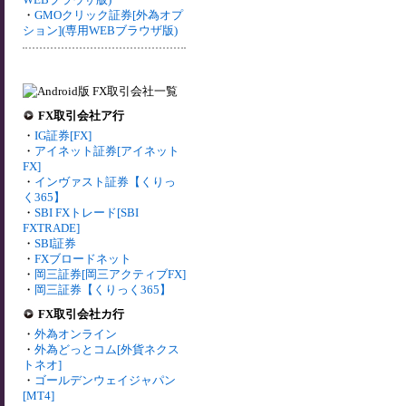
・
GMOクリック証券[外為オプ
ション](専用WEBブラウザ版)
FX取引会社ア行
・
IG証券[FX]
・
アイネット証券[アイネット
FX]
・
インヴァスト証券【くりっ
く365】
・
SBI FXトレード[SBI
FXTRADE]
・
SBI証券
・
FXブロードネット
・
岡三証券[岡三アクティブFX]
・
岡三証券【くりっく365】
FX取引会社カ行
・
外為オンライン
・
外為どっとコム[外貨ネクス
トネオ]
・
ゴールデンウェイジャパン
[MT4]