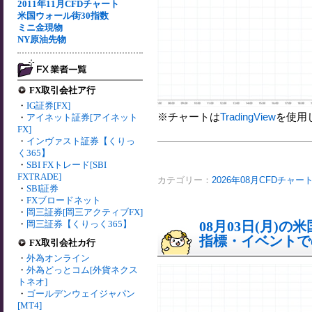
2011年11月CFDチャート
米国ウォール街30指数
ミニ金現物
NY原油先物
FX取引会社ア行
・
IG証券[FX]
※チャートは
TradingView
を使用
・
アイネット証券[アイネット
FX]
・
インヴァスト証券【くりっ
く365】
・
SBI FXトレード[SBI
FXTRADE]
カテゴリー：
2026年08月CFDチャー
・
SBI証券
・
FXブロードネット
・
岡三証券[岡三アクティブFX]
・
岡三証券【くりっく365】
08月03日(月)
指標・イベントでの
FX取引会社カ行
・
外為オンライン
・
外為どっとコム[外貨ネクス
トネオ]
・
ゴールデンウェイジャパン
[MT4]