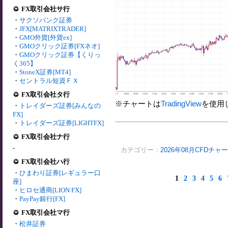
FX取引会社サ行
・
サクソバンク証券
・
JFX[MATRIXTRADER]
・
GMO外貨[外貨ex]
・
GMOクリック証券[FXネオ]
・
GMOクリック証券【くりっ
く365】
・
StoneX証券[MT4]
・
セントラル短資ＦＸ
FX取引会社タ行
※チャートは
TradingView
を使用
・
トレイダーズ証券[みんなの
FX]
・
トレイダーズ証券[LIGHTFX]
FX取引会社ナ行
-
カテゴリー：
2026年08月CFDチャ
FX取引会社ハ行
・
ひまわり証券[レギュラー口
1
2
3
4
5
6
座]
・
ヒロセ通商[LION FX]
・
PayPay銀行[FX]
FX取引会社マ行
・
松井証券