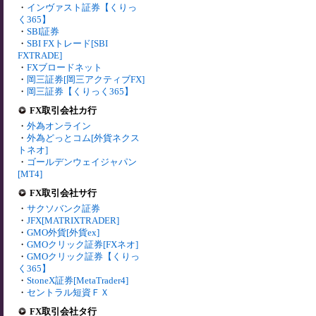
・
インヴァスト証券【くりっ
く365】
・
SBI証券
・
SBI FXトレード[SBI
FXTRADE]
・
FXブロードネット
・
岡三証券[岡三アクティブFX]
・
岡三証券【くりっく365】
FX取引会社カ行
・
外為オンライン
・
外為どっとコム[外貨ネクス
トネオ]
・
ゴールデンウェイジャパン
[MT4]
FX取引会社サ行
・
サクソバンク証券
・
JFX[MATRIXTRADER]
・
GMO外貨[外貨ex]
・
GMOクリック証券[FXネオ]
・
GMOクリック証券【くりっ
く365】
・
StoneX証券[MetaTrader4]
・
セントラル短資ＦＸ
FX取引会社タ行