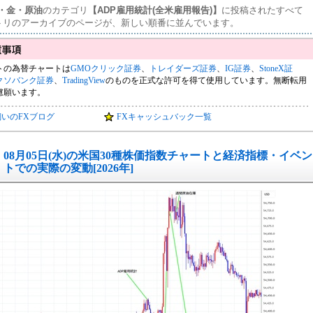
ウ・金・原油
のカテゴリ
【ADP雇用統計(全米雇用報告)】
に投稿されたすべて
トリのアーカイブのページが、新しい順番に並んでいます。
トの為替チャートは
GMOクリック証券
、
トレイダーズ証券
、
IG証券
、
StoneX証
クソバンク証券
、
TradingView
のものを正式な許可を得て使用しています。無断転用
慮願います。
飼いのFXブログ
FXキャッシュバック一覧
08月05日(水)の米国30種株価指数チャートと経済指標・イベン
トでの実際の変動[2026年]