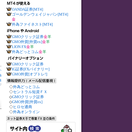
OANDA証券[MT4]
ゴールデンウェイジャパン[MT4]
金
外為ファイネスト[MT4]
GMOクリック証券
金
羊
GMO外貨[外貨ex]
金
羊
LION FX
金
羊
外為どっとコム
金
羊
GMOクリック証券
IG証券[FXバイナリー]
へ
GMO外貨[オプトレ!]
油
発
庫
/
◇
外為どっとコム
◇
セントラル短資ＦＸ
◇
GMOクリック証券
◇
GMO外貨[外貨ex]
◇
ヒロセ通商
◇
外為オンライン