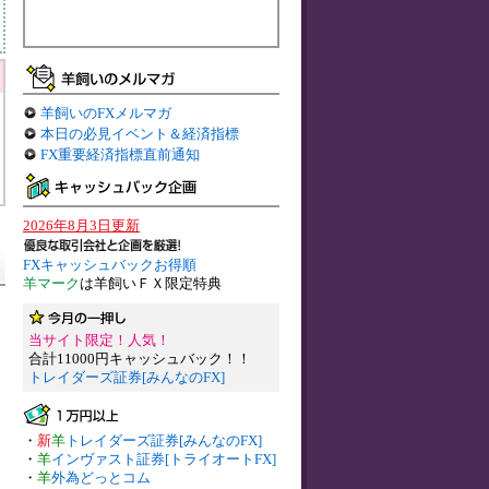
羊飼いのFXメルマガ
本日の必見イベント＆経済指標
FX重要経済指標直前通知
2026年8月3日更新
FXキャッシュバックお得順
羊マーク
は羊飼いＦＸ限定特典
当サイト限定！人気！
合計11000円キャッシュバック！！
トレイダーズ証券[みんなのFX]
・
新
羊
トレイダーズ証券[みんなのFX]
・
羊
インヴァスト証券[トライオートFX]
・
羊
外為どっとコム