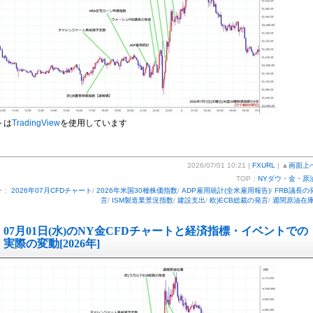
トは
TradingView
を使用しています
2026/07/01 10:21 |
FXURL
| ▲
画面上
TOP：
NYダウ・金・原
ー：
2026年07月CFDチャート
/
2026年米国30種株価指数
/
ADP雇用統計(全米雇用報告)
/
FRB議長の
言
/
ISM製造業景況指数
/
建設支出
/
欧)ECB総裁の発言
/
週間原油在
07月01日(水)のNY金CFDチャートと経済指標・イベントでの
実際の変動[2026年]