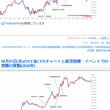
トは
TradingView
を使用しています
2026/08/05 9:48 |
FXURL
| ▲
画面上
TOP：
NYダウ・金・原
：
2026年08月CFDチャート
/
2026年米国30種株価指数
/
ADP雇用統計(全米雇用報告)
/
ISM非製造業
況指数
/
週間原油在
08月05日(水)のNY金CFDチャートと経済指標・イベントでの
実際の変動[2026年]