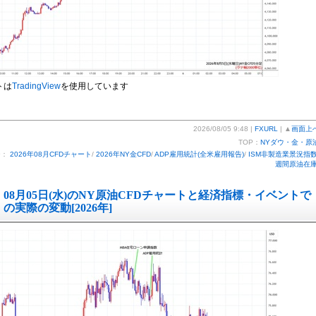
トは
TradingView
を使用しています
2026/08/05 9:48 |
FXURL
| ▲
画面上
TOP：
NYダウ・金・原
ー：
2026年08月CFDチャート
/
2026年NY金CFD
/
ADP雇用統計(全米雇用報告)
/
ISM非製造業景況指
週間原油在
08月05日(水)のNY原油CFDチャートと経済指標・イベントで
の実際の変動[2026年]