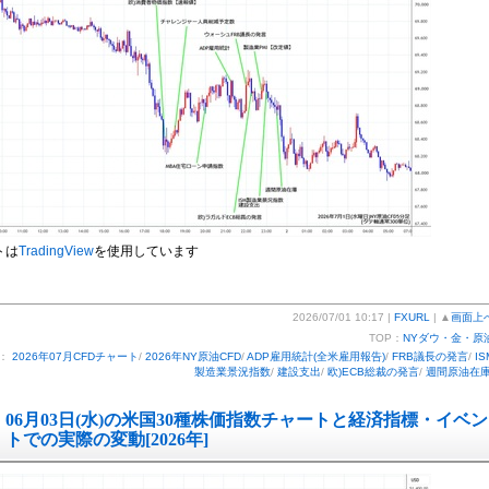
トは
TradingView
を使用しています
2026/07/01 10:17 |
FXURL
| ▲
画面上
TOP：
NYダウ・金・原
ー：
2026年07月CFDチャート
/
2026年NY原油CFD
/
ADP雇用統計(全米雇用報告)
/
FRB議長の発言
/
IS
製造業景況指数
/
建設支出
/
欧)ECB総裁の発言
/
週間原油在
06月03日(水)の米国30種株価指数チャートと経済指標・イベン
トでの実際の変動[2026年]