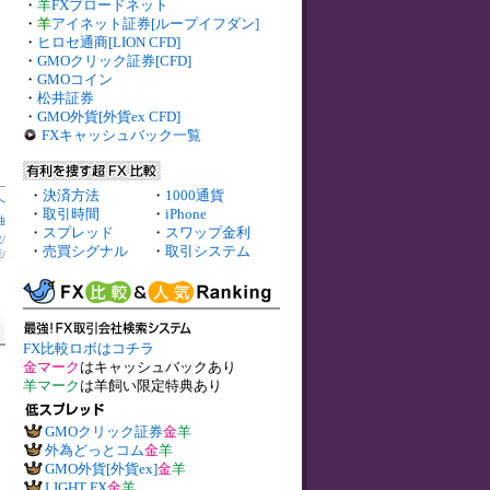
・
羊
FXブロードネット
・
羊
アイネット証券[ループイフダン]
・
ヒロセ通商[LION CFD]
・
GMOクリック証券[CFD]
・
GMOコイン
・
松井証券
・
GMO外貨[外貨ex CFD]
FXキャッシュバック一覧
・
決済方法
・
1000通貨
へ
・
取引時間
・
iPhone
油
・
スプレッド
・
スワップ金利
数
/
・
売買シグナル
・
取引システム
庫
/
FX比較ロボはコチラ
金マーク
はキャッシュバックあり
羊マーク
は羊飼い限定特典あり
GMOクリック証券
金
羊
外為どっとコム
金
羊
GMO外貨[外貨ex]
金
羊
LIGHT FX
金
羊