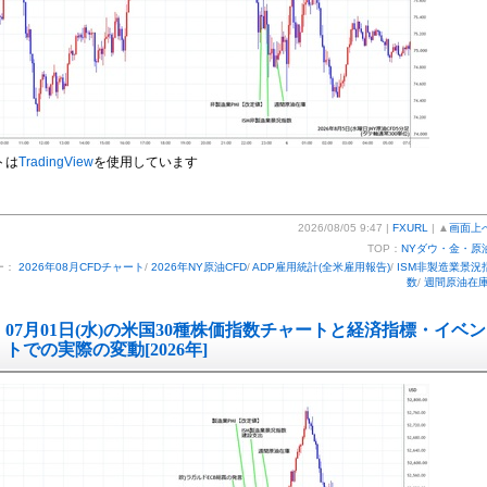
トは
TradingView
を使用しています
2026/08/05 9:47 |
FXURL
| ▲
画面上
TOP：
NYダウ・金・原
ー：
2026年08月CFDチャート
/
2026年NY原油CFD
/
ADP雇用統計(全米雇用報告)
/
ISM非製造業景況
数
/
週間原油在
07月01日(水)の米国30種株価指数チャートと経済指標・イベン
トでの実際の変動[2026年]