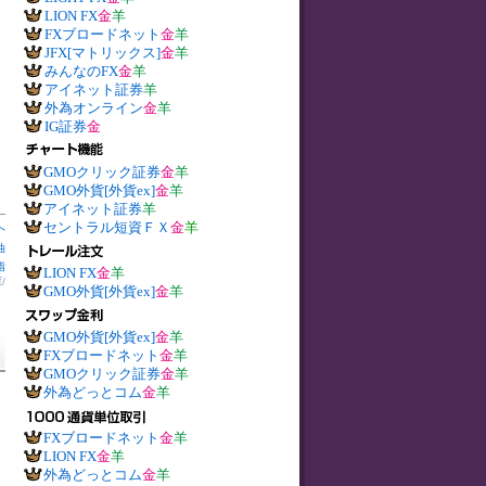
LION FX
金
羊
FXブロードネット
金
羊
JFX[マトリックス]
金
羊
みんなのFX
金
羊
アイネット証券
羊
外為オンライン
金
羊
IG証券
金
GMOクリック証券
金
羊
GMO外貨[外貨ex]
金
羊
アイネット証券
羊
セントラル短資ＦＸ
金
羊
へ
油
指
LION FX
金
羊
庫
/
GMO外貨[外貨ex]
金
羊
GMO外貨[外貨ex]
金
羊
FXブロードネット
金
羊
GMOクリック証券
金
羊
外為どっとコム
金
羊
FXブロードネット
金
羊
LION FX
金
羊
外為どっとコム
金
羊