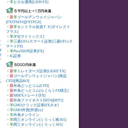
・
羊
ヒロセ通商[LION FX]
・
新
羊
ゴールデンウェイジャパン
[FXTFMT4][FXTFGX]
・
新
羊
セントラル短資ＦＸ[ダイレクト
プラス]
・
羊
JFX[マトリックス]
・
羊
三菱UFJ eスマート証券[三菱UFJ eス
へ
マートFX]
油
・
羊
Plus500JP証券[FX]
景
・
IG証券
庫
/
・
新
羊
トレイダーズ証券[LIGHT FX]
・
新
ゴールデンウェイジャパン[商品
CFD][商品KO]
・
新
外為どっとコム[CFD]
・
新
外為どっとコム[らくらくFX積立]
・
新
SBIFXトレード[FX]
・
新
外為ファイネスト[MT4][MT5]
・
羊
GMOクリック証券[FXネオ]
・
羊
GMO外貨[外貨ex]
・
羊
外為オンライン
・
羊
岡三オンライン[くりっく株365]
・
羊
岡三オンライン[くりっく365]