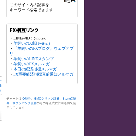
このサイト内の記事を
キーワード検索できます
・LINE@ID：@forex
・
羊飼いのX(旧Twitter)
・
『羊飼いのFXブログ』ウェブアプ
リ
・
羊飼いのLINEスタンプ
・
羊飼いのFXメルマガ
・
本日の経済指標メルマガ
・
FX重要経済指標直前通知メルマガ
へ
油
製
庫
/
チャートは
IG証券
、
GMOクリック証券
、
StoneX証
券
、
サクソバンク証券
のものを正式に許可を得て使
用しています