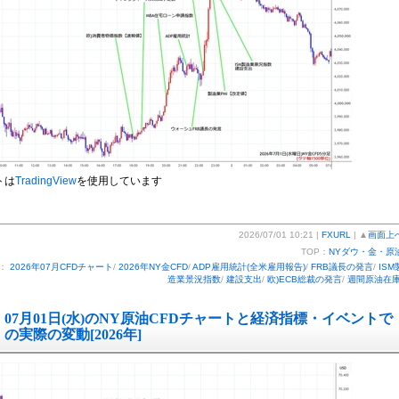
トは
TradingView
を使用しています
2026/07/01 10:21 |
FXURL
| ▲
画面上
TOP：
NYダウ・金・原
ー：
2026年07月CFDチャート
/
2026年NY金CFD
/
ADP雇用統計(全米雇用報告)
/
FRB議長の発言
/
ISM
造業景況指数
/
建設支出
/
欧)ECB総裁の発言
/
週間原油在
07月01日(水)のNY原油CFDチャートと経済指標・イベントで
の実際の変動[2026年]