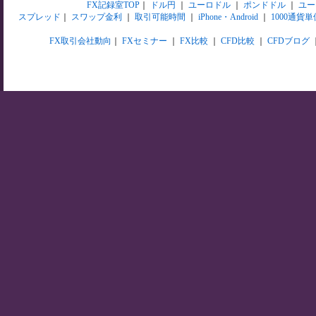
FX記録室TOP
｜
ドル円
｜
ユーロドル
｜
ポンドドル
｜
ユー
スプレッド
｜
スワップ金利
｜
取引可能時間
｜
iPhone・Android
｜
1000通貨単
FX取引会社動向
｜
FXセミナー
｜
FX比較
｜
CFD比較
｜
CFDブログ