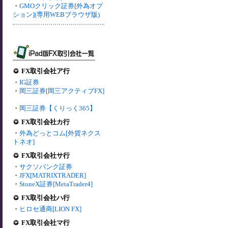
・
GMOクリック証券[外為オプ
ション](専用WEBブラウザ版)
FX取引会社ア行
・
IG証券
・
岡三証券[岡三アクティブFX]
・
岡三証券【くりっく365】
FX取引会社カ行
・
外為どっとコム[外貨ネクス
トネオ]
FX取引会社サ行
・
サクソバンク証券
・
JFX[MATRIXTRADER]
・
StoneX証券[MetaTrader4]
FX取引会社ハ行
・
ヒロセ通商[LION FX]
FX取引会社マ行