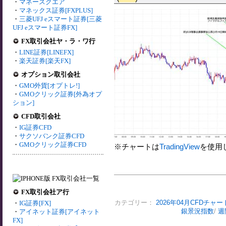
・
マネースクエア
・
マネックス証券[FXPLUS]
・
三菱UFJ eスマート証券[三菱
UFJ eスマート証券FX]
FX取引会社ヤ・ラ・ワ行
・
LINE証券[LINEFX]
・
楽天証券[楽天FX]
オプション取引会社
・
GMO外貨[オプトレ!]
・
GMOクリック証券[外為オプ
ション]
CFD取引会社
・
IG証券CFD
・
サクソバンク証券CFD
・
GMOクリック証券CFD
※チャートは
TradingView
を使用
FX取引会社ア行
・
IG証券[FX]
カテゴリー：
2026年04月CFDチャー
・
アイネット証券[アイネット
銀景況指数
/
週
FX]