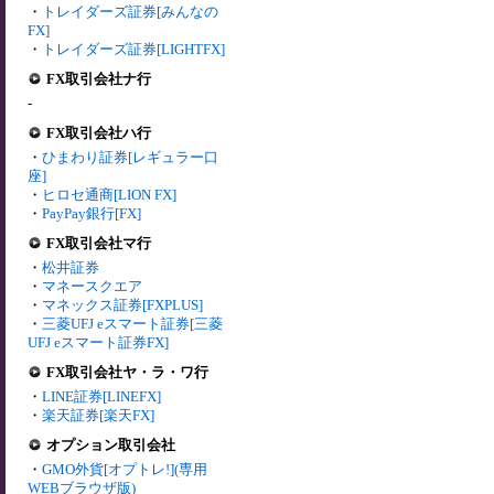
・
トレイダーズ証券[みんなの
FX]
・
トレイダーズ証券[LIGHTFX]
FX取引会社ナ行
-
FX取引会社ハ行
・
ひまわり証券[レギュラー口
座]
・
ヒロセ通商[LION FX]
・
PayPay銀行[FX]
FX取引会社マ行
・
松井証券
・
マネースクエア
・
マネックス証券[FXPLUS]
・
三菱UFJ eスマート証券[三菱
UFJ eスマート証券FX]
FX取引会社ヤ・ラ・ワ行
・
LINE証券[LINEFX]
・
楽天証券[楽天FX]
オプション取引会社
・
GMO外貨[オプトレ!](専用
WEBブラウザ版)