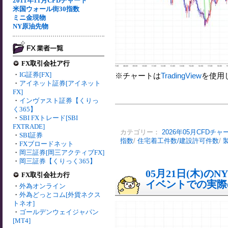
2011年11月CFDチャート
米国ウォール街30指数
ミニ金現物
NY原油先物
FX取引会社ア行
・
IG証券[FX]
※チャートは
TradingView
を使用
・
アイネット証券[アイネット
FX]
・
インヴァスト証券【くりっ
く365】
・
SBI FXトレード[SBI
FXTRADE]
カテゴリー：
2026年05月CFDチャ
・
SBI証券
指数
/
住宅着工件数/建設許可件数
/
・
FXブロードネット
・
岡三証券[岡三アクティブFX]
・
岡三証券【くりっく365】
05月21日(木)
FX取引会社カ行
イベントでの実際の
・
外為オンライン
・
外為どっとコム[外貨ネクス
トネオ]
・
ゴールデンウェイジャパン
[MT4]