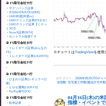
FX取引会社サ行
・
サクソバンク証券
・
JFX[MATRIXTRADER]
・
GMO外貨[外貨ex]
・
GMOクリック証券[FXネオ]
・
GMOクリック証券【くりっ
く365】
・
StoneX証券[MT4]
・
セントラル短資ＦＸ
FX取引会社タ行
・
トレイダーズ証券[みんなの
※チャートは
TradingView
を使用
FX]
・
トレイダーズ証券[LIGHTFX]
FX取引会社ナ行
-
FX取引会社ハ行
カテゴリー：
2026年05月CFDチャ
・
ひまわり証券[レギュラー口
況指数
/
住宅着工件数/建設許可件数
座]
・
ヒロセ通商[LION FX]
・
PayPay銀行[FX]
04月16日(木)
FX取引会社マ行
指標・イベントでの
・
松井証券