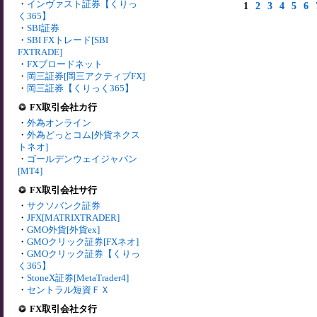
・
インヴァスト証券【くりっ
1
2
3
4
5
6
く365】
・
SBI証券
・
SBI FXトレード[SBI
FXTRADE]
・
FXブロードネット
・
岡三証券[岡三アクティブFX]
・
岡三証券【くりっく365】
FX取引会社カ行
・
外為オンライン
・
外為どっとコム[外貨ネクス
トネオ]
・
ゴールデンウェイジャパン
[MT4]
FX取引会社サ行
・
サクソバンク証券
・
JFX[MATRIXTRADER]
・
GMO外貨[外貨ex]
・
GMOクリック証券[FXネオ]
・
GMOクリック証券【くりっ
く365】
・
StoneX証券[MetaTrader4]
・
セントラル短資ＦＸ
FX取引会社タ行