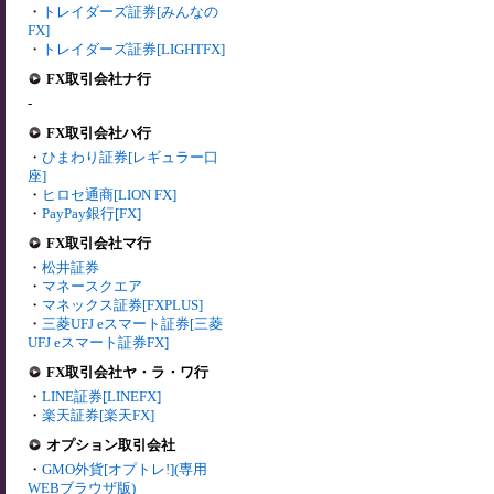
・
トレイダーズ証券[みんなの
FX]
・
トレイダーズ証券[LIGHTFX]
FX取引会社ナ行
-
FX取引会社ハ行
・
ひまわり証券[レギュラー口
座]
・
ヒロセ通商[LION FX]
・
PayPay銀行[FX]
FX取引会社マ行
・
松井証券
・
マネースクエア
・
マネックス証券[FXPLUS]
・
三菱UFJ eスマート証券[三菱
UFJ eスマート証券FX]
FX取引会社ヤ・ラ・ワ行
・
LINE証券[LINEFX]
・
楽天証券[楽天FX]
オプション取引会社
・
GMO外貨[オプトレ!](専用
WEBブラウザ版)