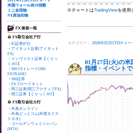
2011年11月CFDチャート
米国ウォール街30指数
※チャートは
TradingView
を使用
ミニ金現物
NY原油先物
FX取引会社ア行
カテゴリー：
2026年02月CFDチャー
・
IG証券[FX]
・
アイネット証券[アイネット
FX]
・
インヴァスト証券【くりっ
01月27日(火)
く365】
指標・イベントでの
・
SBI FXトレード[SBI
FXTRADE]
・
SBI証券
・
FXブロードネット
・
岡三証券[岡三アクティブFX]
・
岡三証券【くりっく365】
FX取引会社カ行
・
外為オンライン
・
外為どっとコム[外貨ネクス
トネオ]
・
ゴールデンウェイジャパン
[MT4]