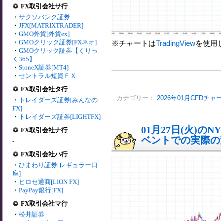
FX取引会社サ行
・
サクソバンク証券
・
JFX[MATRIXTRADER]
・
GMO外貨[外貨ex]
・
GMOクリック証券[FXネオ]
※チャートは
TradingView
を使用
・
GMOクリック証券【くりっ
く365】
・
StoneX証券[MT4]
・
セントラル短資ＦＸ
FX取引会社タ行
カテゴリー：
2026年01月CFDチャ
・
トレイダーズ証券[みんなの
FX]
・
トレイダーズ証券[LIGHTFX]
01月27日(火)
FX取引会社ナ行
ベントでの実際の変動
-
FX取引会社ハ行
・
ひまわり証券[レギュラー口
座]
・
ヒロセ通商[LION FX]
・
PayPay銀行[FX]
FX取引会社マ行
・
松井証券