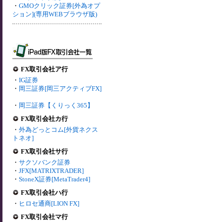
・
GMOクリック証券[外為オプ
ション](専用WEBブラウザ版)
FX取引会社ア行
・
IG証券
・
岡三証券[岡三アクティブFX]
・
岡三証券【くりっく365】
FX取引会社カ行
・
外為どっとコム[外貨ネクス
トネオ]
FX取引会社サ行
・
サクソバンク証券
・
JFX[MATRIXTRADER]
・
StoneX証券[MetaTrader4]
FX取引会社ハ行
・
ヒロセ通商[LION FX]
FX取引会社マ行