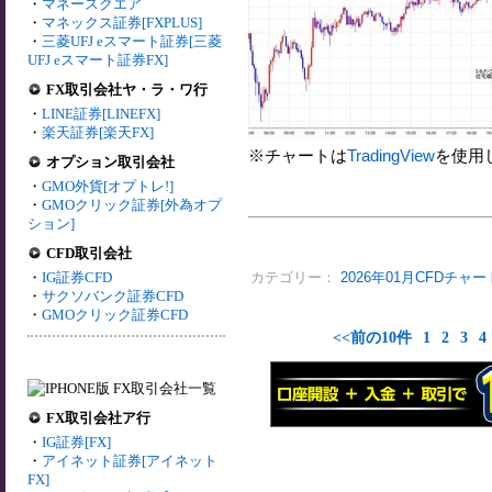
・
マネースクエア
・
マネックス証券[FXPLUS]
・
三菱UFJ eスマート証券[三菱
UFJ eスマート証券FX]
FX取引会社ヤ・ラ・ワ行
・
LINE証券[LINEFX]
・
楽天証券[楽天FX]
※チャートは
TradingView
を使用
オプション取引会社
・
GMO外貨[オプトレ!]
・
GMOクリック証券[外為オプ
ション]
CFD取引会社
・
IG証券CFD
カテゴリー：
2026年01月CFDチャー
・
サクソバンク証券CFD
・
GMOクリック証券CFD
<<前の10件
1
2
3
4
FX取引会社ア行
・
IG証券[FX]
・
アイネット証券[アイネット
FX]