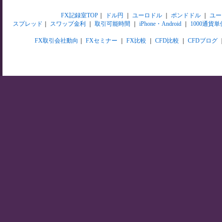
FX記録室TOP
｜
ドル円
｜
ユーロドル
｜
ポンドドル
｜
ユー
スプレッド
｜
スワップ金利
｜
取引可能時間
｜
iPhone・Android
｜
1000通貨単
FX取引会社動向
｜
FXセミナー
｜
FX比較
｜
CFD比較
｜
CFDブログ