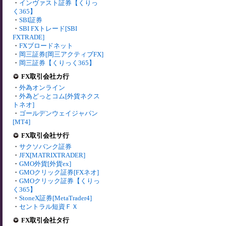
・
インヴァスト証券【くりっ
く365】
・
SBI証券
・
SBI FXトレード[SBI
FXTRADE]
・
FXブロードネット
・
岡三証券[岡三アクティブFX]
・
岡三証券【くりっく365】
FX取引会社カ行
・
外為オンライン
・
外為どっとコム[外貨ネクス
トネオ]
・
ゴールデンウェイジャパン
[MT4]
FX取引会社サ行
・
サクソバンク証券
・
JFX[MATRIXTRADER]
・
GMO外貨[外貨ex]
・
GMOクリック証券[FXネオ]
・
GMOクリック証券【くりっ
く365】
・
StoneX証券[MetaTrader4]
・
セントラル短資ＦＸ
FX取引会社タ行