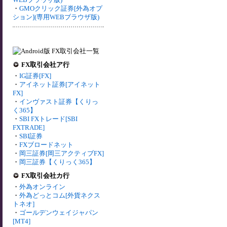
・
GMOクリック証券[外為オプ
ション](専用WEBブラウザ版)
FX取引会社ア行
・
IG証券[FX]
・
アイネット証券[アイネット
FX]
・
インヴァスト証券【くりっ
く365】
・
SBI FXトレード[SBI
FXTRADE]
・
SBI証券
・
FXブロードネット
・
岡三証券[岡三アクティブFX]
・
岡三証券【くりっく365】
FX取引会社カ行
・
外為オンライン
・
外為どっとコム[外貨ネクス
トネオ]
・
ゴールデンウェイジャパン
[MT4]