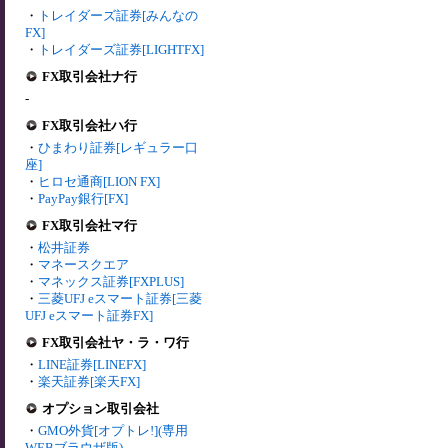
・
トレイダーズ証券[みんなの
FX]
・
トレイダーズ証券[LIGHTFX]
FX取引会社ナ行
-
FX取引会社ハ行
・
ひまわり証券[レギュラー口
座]
・
ヒロセ通商[LION FX]
・
PayPay銀行[FX]
FX取引会社マ行
・
松井証券
・
マネースクエア
・
マネックス証券[FXPLUS]
・
三菱UFJ eスマート証券[三菱
UFJ eスマート証券FX]
FX取引会社ヤ・ラ・ワ行
・
LINE証券[LINEFX]
・
楽天証券[楽天FX]
オプション取引会社
・
GMO外貨[オプトレ!](専用
WEBブラウザ版)