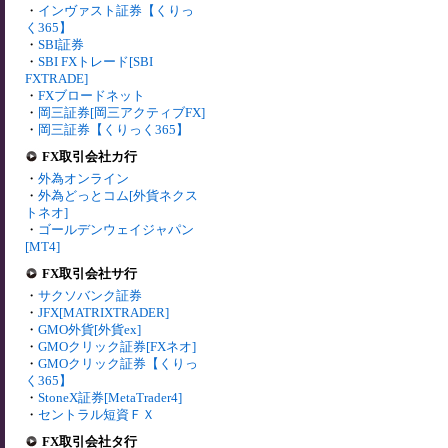
・
インヴァスト証券【くりっ
く365】
・
SBI証券
・
SBI FXトレード[SBI
FXTRADE]
・
FXブロードネット
・
岡三証券[岡三アクティブFX]
・
岡三証券【くりっく365】
FX取引会社カ行
・
外為オンライン
・
外為どっとコム[外貨ネクス
トネオ]
・
ゴールデンウェイジャパン
[MT4]
FX取引会社サ行
・
サクソバンク証券
・
JFX[MATRIXTRADER]
・
GMO外貨[外貨ex]
・
GMOクリック証券[FXネオ]
・
GMOクリック証券【くりっ
く365】
・
StoneX証券[MetaTrader4]
・
セントラル短資ＦＸ
FX取引会社タ行