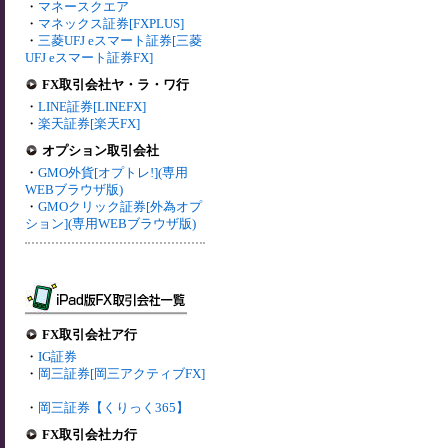
・
マネースクエア
・
マネックス証券[FXPLUS]
・
三菱UFJ eスマート証券[三菱
UFJ eスマート証券FX]
FX取引会社ヤ・ラ・ワ行
・
LINE証券[LINEFX]
・
楽天証券[楽天FX]
オプション取引会社
・
GMO外貨[オプトレ!](専用
WEBブラウザ版)
・
GMOクリック証券[外為オプ
ション](専用WEBブラウザ版)
FX取引会社ア行
・
IG証券
・
岡三証券[岡三アクティブFX]
・
岡三証券【くりっく365】
FX取引会社カ行