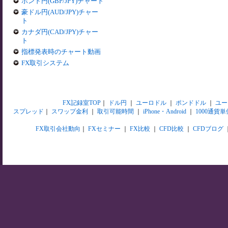
ポンド円(GBP/JPY)チャート
豪ドル円(AUD/JPY)チャー
ト
カナダ円(CAD/JPY)チャー
ト
指標発表時のチャート動画
FX取引システム
FX記録室TOP
｜
ドル円
｜
ユーロドル
｜
ポンドドル
｜
ユー
スプレッド
｜
スワップ金利
｜
取引可能時間
｜
iPhone・Android
｜
1000通貨単
FX取引会社動向
｜
FXセミナー
｜
FX比較
｜
CFD比較
｜
CFDブログ