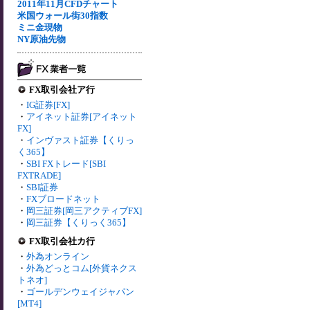
2011年11月CFDチャート
米国ウォール街30指数
ミニ金現物
NY原油先物
FX取引会社ア行
・
IG証券[FX]
・
アイネット証券[アイネット
FX]
・
インヴァスト証券【くりっ
く365】
・
SBI FXトレード[SBI
FXTRADE]
・
SBI証券
・
FXブロードネット
・
岡三証券[岡三アクティブFX]
・
岡三証券【くりっく365】
FX取引会社カ行
・
外為オンライン
・
外為どっとコム[外貨ネクス
トネオ]
・
ゴールデンウェイジャパン
[MT4]