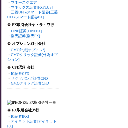
・
マネースクエア
・
マネックス証券[FXPLUS]
・
三菱UFJ eスマート証券[三菱
UFJ eスマート証券FX]
FX取引会社ヤ・ラ・ワ行
・
LINE証券[LINEFX]
・
楽天証券[楽天FX]
オプション取引会社
・
GMO外貨[オプトレ!]
・
GMOクリック証券[外為オプ
ション]
CFD取引会社
・
IG証券CFD
・
サクソバンク証券CFD
・
GMOクリック証券CFD
FX取引会社ア行
・
IG証券[FX]
・
アイネット証券[アイネット
FX]