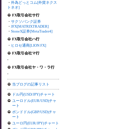
・
外為どっとコム[外貨ネクス
トネオ]
FX取引会社サ行
・
サクソバンク証券
・
JFX[MATRIXTRADER]
・
StoneX証券[MetaTrader4]
FX取引会社ハ行
・
ヒロセ通商[LION FX]
FX取引会社マ行
-
FX取引会社ヤ・ワ・ラ行
-
当ブログの記事リスト
ドル円(USD/JPY)チャート
ユーロドル(EUR/USD)チャ
ート
ポンドドル(GBP/USD)チャ
ート
ユーロ円(EUR/JPY)チャート