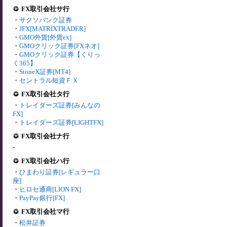
FX取引会社サ行
・
サクソバンク証券
・
JFX[MATRIXTRADER]
・
GMO外貨[外貨ex]
・
GMOクリック証券[FXネオ]
・
GMOクリック証券【くりっ
く365】
・
StoneX証券[MT4]
・
セントラル短資ＦＸ
FX取引会社タ行
・
トレイダーズ証券[みんなの
FX]
・
トレイダーズ証券[LIGHTFX]
FX取引会社ナ行
-
FX取引会社ハ行
・
ひまわり証券[レギュラー口
座]
・
ヒロセ通商[LION FX]
・
PayPay銀行[FX]
FX取引会社マ行
・
松井証券