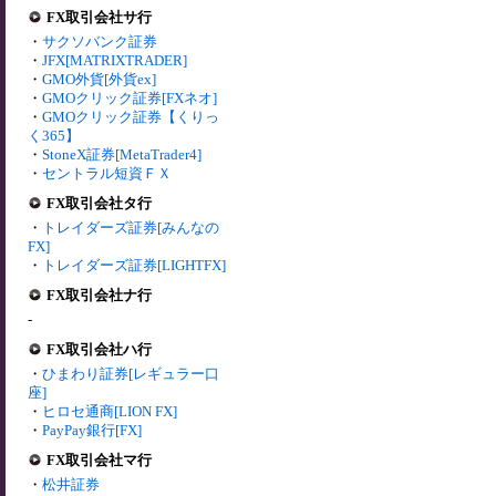
FX取引会社サ行
・
サクソバンク証券
・
JFX[MATRIXTRADER]
・
GMO外貨[外貨ex]
・
GMOクリック証券[FXネオ]
・
GMOクリック証券【くりっ
く365】
・
StoneX証券[MetaTrader4]
・
セントラル短資ＦＸ
FX取引会社タ行
・
トレイダーズ証券[みんなの
FX]
・
トレイダーズ証券[LIGHTFX]
FX取引会社ナ行
-
FX取引会社ハ行
・
ひまわり証券[レギュラー口
座]
・
ヒロセ通商[LION FX]
・
PayPay銀行[FX]
FX取引会社マ行
・
松井証券