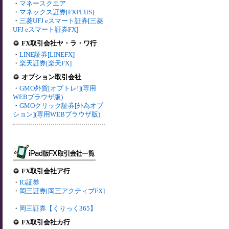
・
マネースクエア
・
マネックス証券[FXPLUS]
・
三菱UFJ eスマート証券[三菱
UFJ eスマート証券FX]
FX取引会社ヤ・ラ・ワ行
・
LINE証券[LINEFX]
・
楽天証券[楽天FX]
オプション取引会社
・
GMO外貨[オプトレ!](専用
WEBブラウザ版)
・
GMOクリック証券[外為オプ
ション](専用WEBブラウザ版)
FX取引会社ア行
・
IG証券
・
岡三証券[岡三アクティブFX]
・
岡三証券【くりっく365】
FX取引会社カ行