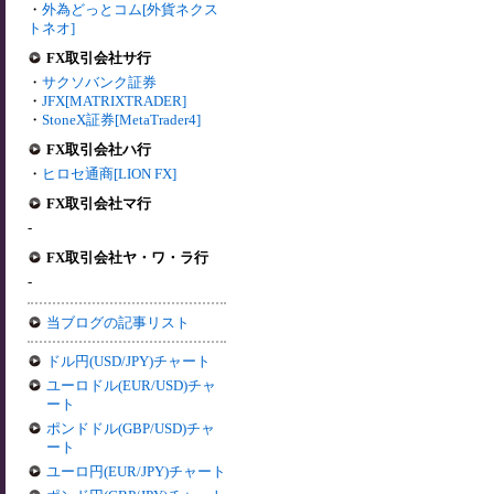
・
外為どっとコム[外貨ネクス
トネオ]
FX取引会社サ行
・
サクソバンク証券
・
JFX[MATRIXTRADER]
・
StoneX証券[MetaTrader4]
FX取引会社ハ行
・
ヒロセ通商[LION FX]
FX取引会社マ行
-
FX取引会社ヤ・ワ・ラ行
-
当ブログの記事リスト
ドル円(USD/JPY)チャート
ユーロドル(EUR/USD)チャ
ート
ポンドドル(GBP/USD)チャ
ート
ユーロ円(EUR/JPY)チャート