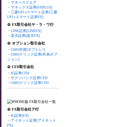
・
マネースクエア
・
マネックス証券[FXPLUS]
・
三菱UFJ eスマート証券[三菱
UFJ eスマート証券FX]
FX取引会社ヤ・ラ・ワ行
・
LINE証券[LINEFX]
・
楽天証券[楽天FX]
オプション取引会社
・
GMO外貨[オプトレ!]
・
GMOクリック証券[外為オプ
ション]
CFD取引会社
・
IG証券CFD
・
サクソバンク証券CFD
・
GMOクリック証券CFD
FX取引会社ア行
・
IG証券[FX]
・
アイネット証券[アイネット
FX]