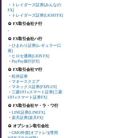
・
トレイダーズ証券[みんなの
FX]
・
トレイダーズ証券[LIGHTFX]
FX取引会社ナ行
-
FX取引会社ハ行
・
ひまわり証券[レギュラー口
座]
・
ヒロセ通商[LION FX]
・
PayPay銀行[FX]
FX取引会社マ行
・
松井証券
・
マネースクエア
・
マネックス証券[FXPLUS]
・
三菱UFJ eスマート証券[三菱
UFJ eスマート証券FX]
FX取引会社ヤ・ラ・ワ行
・
LINE証券[LINEFX]
・
楽天証券[楽天FX]
オプション取引会社
・
GMO外貨[オプトレ!](専用
WEBブラウザ版)