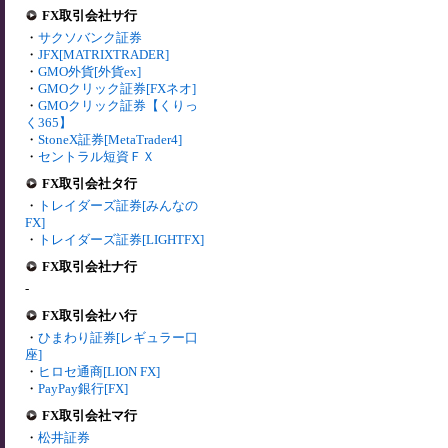
FX取引会社サ行
・
サクソバンク証券
・
JFX[MATRIXTRADER]
・
GMO外貨[外貨ex]
・
GMOクリック証券[FXネオ]
・
GMOクリック証券【くりっ
く365】
・
StoneX証券[MetaTrader4]
・
セントラル短資ＦＸ
FX取引会社タ行
・
トレイダーズ証券[みんなの
FX]
・
トレイダーズ証券[LIGHTFX]
FX取引会社ナ行
-
FX取引会社ハ行
・
ひまわり証券[レギュラー口
座]
・
ヒロセ通商[LION FX]
・
PayPay銀行[FX]
FX取引会社マ行
・
松井証券