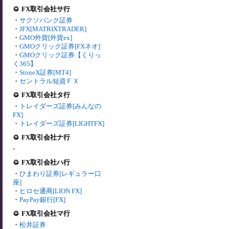
FX取引会社サ行
・
サクソバンク証券
・
JFX[MATRIXTRADER]
・
GMO外貨[外貨ex]
・
GMOクリック証券[FXネオ]
・
GMOクリック証券【くりっ
く365】
・
StoneX証券[MT4]
・
セントラル短資ＦＸ
FX取引会社タ行
・
トレイダーズ証券[みんなの
FX]
・
トレイダーズ証券[LIGHTFX]
FX取引会社ナ行
-
FX取引会社ハ行
・
ひまわり証券[レギュラー口
座]
・
ヒロセ通商[LION FX]
・
PayPay銀行[FX]
FX取引会社マ行
・
松井証券