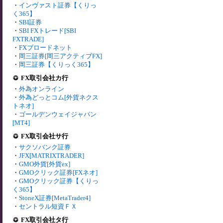
・
インヴァスト証券【くりっ
く365】
・
SBI証券
・
SBI FXトレード[SBI
FXTRADE]
・
FXブロードネット
・
岡三証券[岡三アクティブFX]
・
岡三証券【くりっく365】
FX取引会社カ行
・
外為オンライン
・
外為どっとコム[外貨ネクス
トネオ]
・
ゴールデンウェイジャパン
[MT4]
FX取引会社サ行
・
サクソバンク証券
・
JFX[MATRIXTRADER]
・
GMO外貨[外貨ex]
・
GMOクリック証券[FXネオ]
・
GMOクリック証券【くりっ
く365】
・
StoneX証券[MetaTrader4]
・
セントラル短資ＦＸ
FX取引会社タ行