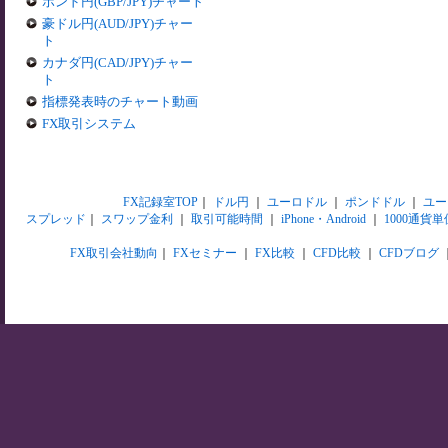
ポンド円(GBP/JPY)チャート
豪ドル円(AUD/JPY)チャー
ト
カナダ円(CAD/JPY)チャー
ト
指標発表時のチャート動画
FX取引システム
FX記録室TOP
｜
ドル円
｜
ユーロドル
｜
ポンドドル
｜
ユー
スプレッド
｜
スワップ金利
｜
取引可能時間
｜
iPhone・Android
｜
1000通貨単
FX取引会社動向
｜
FXセミナー
｜
FX比較
｜
CFD比較
｜
CFDブログ