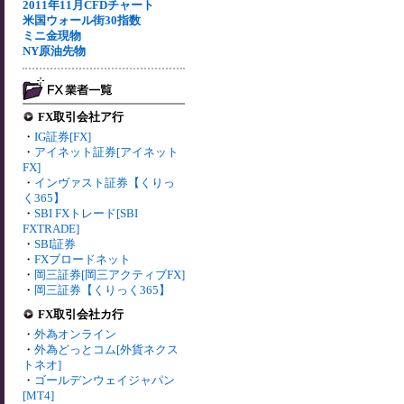
2011年11月CFDチャート
米国ウォール街30指数
ミニ金現物
NY原油先物
FX取引会社ア行
・
IG証券[FX]
・
アイネット証券[アイネット
FX]
・
インヴァスト証券【くりっ
く365】
・
SBI FXトレード[SBI
FXTRADE]
・
SBI証券
・
FXブロードネット
・
岡三証券[岡三アクティブFX]
・
岡三証券【くりっく365】
FX取引会社カ行
・
外為オンライン
・
外為どっとコム[外貨ネクス
トネオ]
・
ゴールデンウェイジャパン
[MT4]