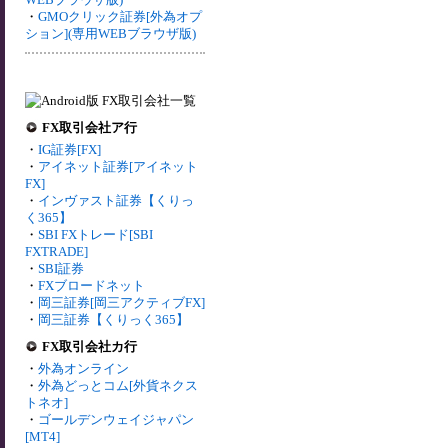
・
GMOクリック証券[外為オプ
ション](専用WEBブラウザ版)
FX取引会社ア行
・
IG証券[FX]
・
アイネット証券[アイネット
FX]
・
インヴァスト証券【くりっ
く365】
・
SBI FXトレード[SBI
FXTRADE]
・
SBI証券
・
FXブロードネット
・
岡三証券[岡三アクティブFX]
・
岡三証券【くりっく365】
FX取引会社カ行
・
外為オンライン
・
外為どっとコム[外貨ネクス
トネオ]
・
ゴールデンウェイジャパン
[MT4]