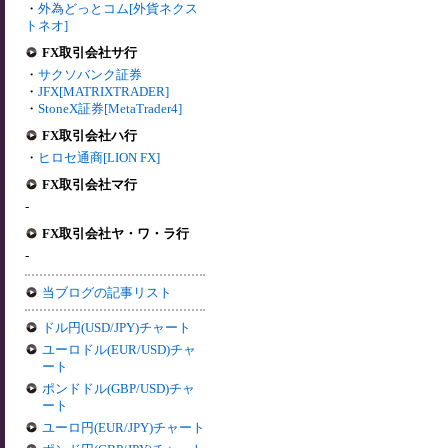
・
外為どっとコム[外貨ネクス
トネオ]
FX取引会社サ行
・
サクソバンク証券
・
JFX[MATRIXTRADER]
・
StoneX証券[MetaTrader4]
FX取引会社ハ行
・
ヒロセ通商[LION FX]
FX取引会社マ行
-
FX取引会社ヤ・ワ・ラ行
-
当ブログの記事リスト
ドル円(USD/JPY)チャート
ユーロドル(EUR/USD)チャ
ート
ポンドドル(GBP/USD)チャ
ート
ユーロ円(EUR/JPY)チャート