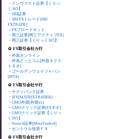
・
インヴァスト証券【くりっ
く365】
・
SBI証券
・
SBI FXトレード[SBI
FXTRADE]
・
FXブロードネット
・
岡三証券[岡三アクティブFX]
・
岡三証券【くりっく365】
FX取引会社カ行
・
外為オンライン
・
外為どっとコム[外貨ネクス
トネオ]
・
ゴールデンウェイジャパン
[MT4]
FX取引会社サ行
・
サクソバンク証券
・
JFX[MATRIXTRADER]
・
GMO外貨[外貨ex]
・
GMOクリック証券[FXネオ]
・
GMOクリック証券【くりっ
く365】
・
StoneX証券[MetaTrader4]
・
セントラル短資ＦＸ
FX取引会社タ行