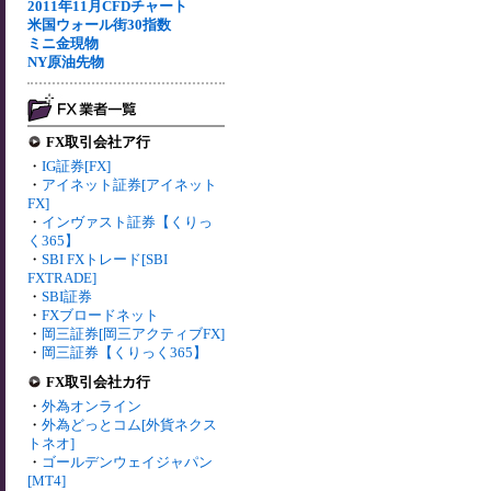
2011年11月CFDチャート
米国ウォール街30指数
ミニ金現物
NY原油先物
FX取引会社ア行
・
IG証券[FX]
・
アイネット証券[アイネット
FX]
・
インヴァスト証券【くりっ
く365】
・
SBI FXトレード[SBI
FXTRADE]
・
SBI証券
・
FXブロードネット
・
岡三証券[岡三アクティブFX]
・
岡三証券【くりっく365】
FX取引会社カ行
・
外為オンライン
・
外為どっとコム[外貨ネクス
トネオ]
・
ゴールデンウェイジャパン
[MT4]