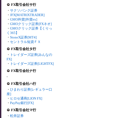
FX取引会社サ行
・
サクソバンク証券
・
JFX[MATRIXTRADER]
・
GMO外貨[外貨ex]
・
GMOクリック証券[FXネオ]
・
GMOクリック証券【くりっ
く365】
・
StoneX証券[MT4]
・
セントラル短資ＦＸ
FX取引会社タ行
・
トレイダーズ証券[みんなの
FX]
・
トレイダーズ証券[LIGHTFX]
FX取引会社ナ行
-
FX取引会社ハ行
・
ひまわり証券[レギュラー口
座]
・
ヒロセ通商[LION FX]
・
PayPay銀行[FX]
FX取引会社マ行
・
松井証券