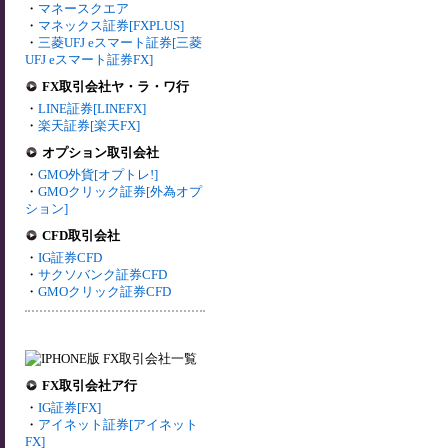
・
マネースクエア
・
マネックス証券[FXPLUS]
・
三菱UFJ eスマート証券[三菱
UFJ eスマート証券FX]
FX取引会社ヤ・ラ・ワ行
・
LINE証券[LINEFX]
・
楽天証券[楽天FX]
オプション取引会社
・
GMO外貨[オプトレ!]
・
GMOクリック証券[外為オプ
ション]
CFD取引会社
・
IG証券CFD
・
サクソバンク証券CFD
・
GMOクリック証券CFD
FX取引会社ア行
・
IG証券[FX]
・
アイネット証券[アイネット
FX]