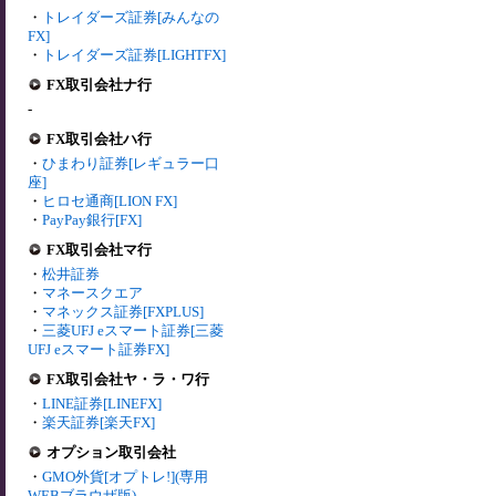
・
トレイダーズ証券[みんなの
FX]
・
トレイダーズ証券[LIGHTFX]
FX取引会社ナ行
-
FX取引会社ハ行
・
ひまわり証券[レギュラー口
座]
・
ヒロセ通商[LION FX]
・
PayPay銀行[FX]
FX取引会社マ行
・
松井証券
・
マネースクエア
・
マネックス証券[FXPLUS]
・
三菱UFJ eスマート証券[三菱
UFJ eスマート証券FX]
FX取引会社ヤ・ラ・ワ行
・
LINE証券[LINEFX]
・
楽天証券[楽天FX]
オプション取引会社
・
GMO外貨[オプトレ!](専用
WEBブラウザ版)