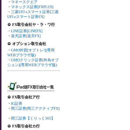
・
マネースクエア
・
マネックス証券[FXPLUS]
・
三菱UFJ eスマート証券[三菱
UFJ eスマート証券FX]
FX取引会社ヤ・ラ・ワ行
・
LINE証券[LINEFX]
・
楽天証券[楽天FX]
オプション取引会社
・
GMO外貨[オプトレ!](専用
WEBブラウザ版)
・
GMOクリック証券[外為オプ
ション](専用WEBブラウザ版)
FX取引会社ア行
・
IG証券
・
岡三証券[岡三アクティブFX]
・
岡三証券【くりっく365】
FX取引会社カ行