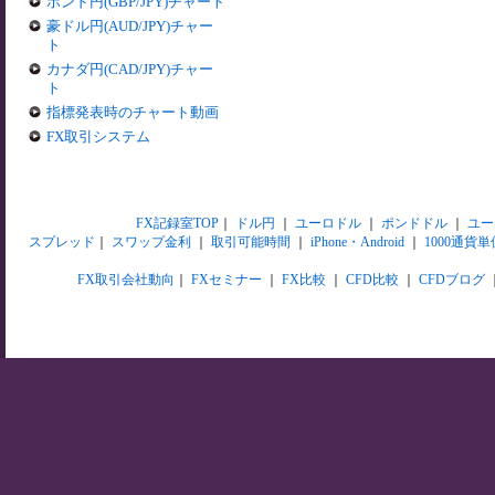
ポンド円(GBP/JPY)チャート
豪ドル円(AUD/JPY)チャー
ト
カナダ円(CAD/JPY)チャー
ト
指標発表時のチャート動画
FX取引システム
FX記録室TOP
｜
ドル円
｜
ユーロドル
｜
ポンドドル
｜
ユー
スプレッド
｜
スワップ金利
｜
取引可能時間
｜
iPhone・Android
｜
1000通貨単
FX取引会社動向
｜
FXセミナー
｜
FX比較
｜
CFD比較
｜
CFDブログ