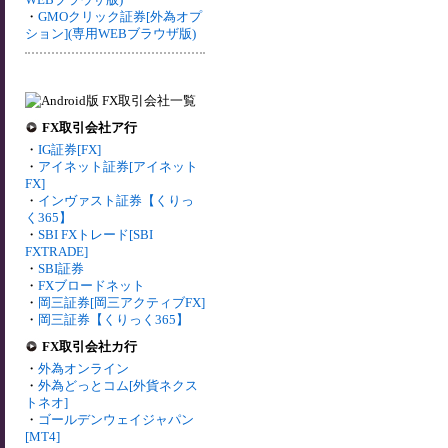
・
GMOクリック証券[外為オプ
ション](専用WEBブラウザ版)
FX取引会社ア行
・
IG証券[FX]
・
アイネット証券[アイネット
FX]
・
インヴァスト証券【くりっ
く365】
・
SBI FXトレード[SBI
FXTRADE]
・
SBI証券
・
FXブロードネット
・
岡三証券[岡三アクティブFX]
・
岡三証券【くりっく365】
FX取引会社カ行
・
外為オンライン
・
外為どっとコム[外貨ネクス
トネオ]
・
ゴールデンウェイジャパン
[MT4]