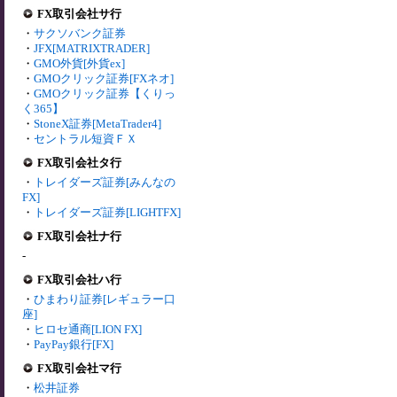
FX取引会社サ行
・
サクソバンク証券
・
JFX[MATRIXTRADER]
・
GMO外貨[外貨ex]
・
GMOクリック証券[FXネオ]
・
GMOクリック証券【くりっ
く365】
・
StoneX証券[MetaTrader4]
・
セントラル短資ＦＸ
FX取引会社タ行
・
トレイダーズ証券[みんなの
FX]
・
トレイダーズ証券[LIGHTFX]
FX取引会社ナ行
-
FX取引会社ハ行
・
ひまわり証券[レギュラー口
座]
・
ヒロセ通商[LION FX]
・
PayPay銀行[FX]
FX取引会社マ行
・
松井証券