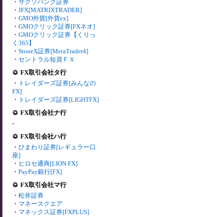
・
サクソバンク証券
・
JFX[MATRIXTRADER]
・
GMO外貨[外貨ex]
・
GMOクリック証券[FXネオ]
・
GMOクリック証券【くりっ
く365】
・
StoneX証券[MetaTrader4]
・
セントラル短資ＦＸ
FX取引会社タ行
・
トレイダーズ証券[みんなの
FX]
・
トレイダーズ証券[LIGHTFX]
FX取引会社ナ行
-
FX取引会社ハ行
・
ひまわり証券[レギュラー口
座]
・
ヒロセ通商[LION FX]
・
PayPay銀行[FX]
FX取引会社マ行
・
松井証券
・
マネースクエア
・
マネックス証券[FXPLUS]