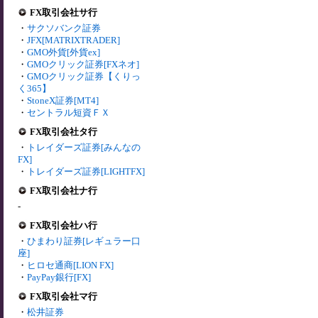
FX取引会社サ行
・
サクソバンク証券
・
JFX[MATRIXTRADER]
・
GMO外貨[外貨ex]
・
GMOクリック証券[FXネオ]
・
GMOクリック証券【くりっ
く365】
・
StoneX証券[MT4]
・
セントラル短資ＦＸ
FX取引会社タ行
・
トレイダーズ証券[みんなの
FX]
・
トレイダーズ証券[LIGHTFX]
FX取引会社ナ行
-
FX取引会社ハ行
・
ひまわり証券[レギュラー口
座]
・
ヒロセ通商[LION FX]
・
PayPay銀行[FX]
FX取引会社マ行
・
松井証券