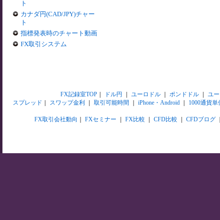
ト
カナダ円(CAD/JPY)チャー
ト
指標発表時のチャート動画
FX取引システム
FX記録室TOP
｜
ドル円
｜
ユーロドル
｜
ポンドドル
｜
ユー
スプレッド
｜
スワップ金利
｜
取引可能時間
｜
iPhone・Android
｜
1000通貨単
FX取引会社動向
｜
FXセミナー
｜
FX比較
｜
CFD比較
｜
CFDブログ