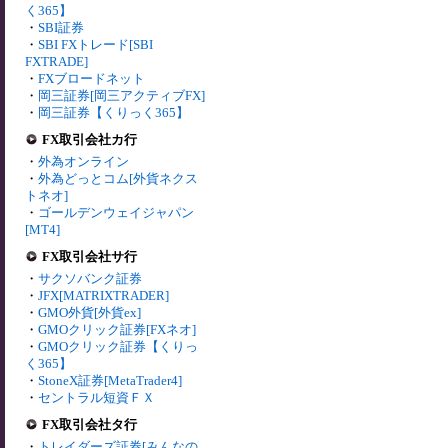
く365】
・
SBI証券
・
SBI FXトレード[SBI
FXTRADE]
・
FXブロードネット
・
岡三証券[岡三アクティブFX]
・
岡三証券【くりっく365】
FX取引会社カ行
・
外為オンライン
・
外為どっとコム[外貨ネクス
トネオ]
・
ゴールデンウェイジャパン
[MT4]
FX取引会社サ行
・
サクソバンク証券
・
JFX[MATRIXTRADER]
・
GMO外貨[外貨ex]
・
GMOクリック証券[FXネオ]
・
GMOクリック証券【くりっ
く365】
・
StoneX証券[MetaTrader4]
・
セントラル短資ＦＸ
FX取引会社タ行
・
トレイダーズ証券[みんなの