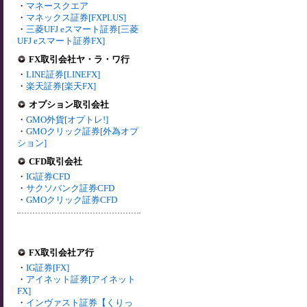
・
マネースクエア
・
マネックス証券[FXPLUS]
・
三菱UFJ eスマート証券[三菱
UFJ eスマート証券FX]
FX取引会社ヤ・ラ・ワ行
・
LINE証券[LINEFX]
・
楽天証券[楽天FX]
オプション取引会社
・
GMO外貨[オプトレ!]
・
GMOクリック証券[外為オプ
ション]
CFD取引会社
・
IG証券CFD
・
サクソバンク証券CFD
・
GMOクリック証券CFD
FX取引会社ア行
・
IG証券[FX]
・
アイネット証券[アイネット
FX]
・
インヴァスト証券【くりっ