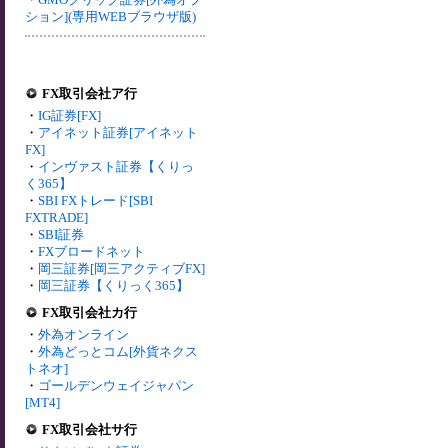
ション](専用WEBブラウザ版)
FX取引会社ア行
・
IG証券[FX]
・
アイネット証券[アイネット
FX]
・
インヴァスト証券【くりっ
く365】
・
SBI FXトレード[SBI
FXTRADE]
・
SBI証券
・
FXブロードネット
・
岡三証券[岡三アクティブFX]
・
岡三証券【くりっく365】
FX取引会社カ行
・
外為オンライン
・
外為どっとコム[外貨ネクス
トネオ]
・
ゴールデンウェイジャパン
[MT4]
FX取引会社サ行