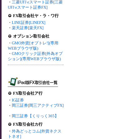
・
三菱UFJ eスマート証券[三菱
UFJ eスマート証券FX]
FX取引会社ヤ・ラ・ワ行
・
LINE証券[LINEFX]
・
楽天証券[楽天FX]
オプション取引会社
・
GMO外貨[オプトレ!](専用
WEBブラウザ版)
・
GMOクリック証券[外為オプ
ション](専用WEBブラウザ版)
FX取引会社ア行
・
IG証券
・
岡三証券[岡三アクティブFX]
・
岡三証券【くりっく365】
FX取引会社カ行
・
外為どっとコム[外貨ネクス
トネオ]