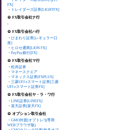
FX]
・
トレイダーズ証券[LIGHTFX]
FX取引会社ナ行
-
FX取引会社ハ行
・
ひまわり証券[レギュラー口
座]
・
ヒロセ通商[LION FX]
・
PayPay銀行[FX]
FX取引会社マ行
・
松井証券
・
マネースクエア
・
マネックス証券[FXPLUS]
・
三菱UFJ eスマート証券[三菱
UFJ eスマート証券FX]
FX取引会社ヤ・ラ・ワ行
・
LINE証券[LINEFX]
・
楽天証券[楽天FX]
オプション取引会社
・
GMO外貨[オプトレ!](専用
WEBブラウザ版)
・
GMOクリック証券[外為オプ