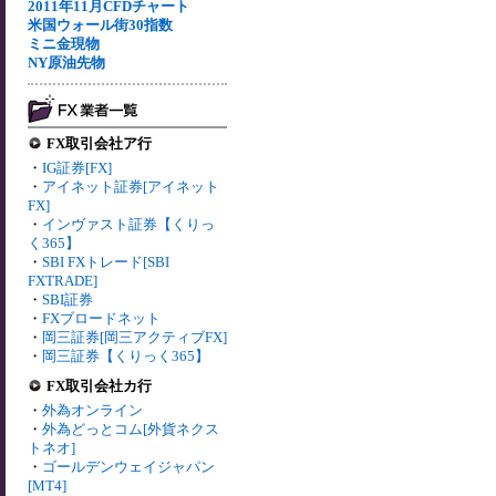
2011年11月CFDチャート
米国ウォール街30指数
ミニ金現物
NY原油先物
FX取引会社ア行
・
IG証券[FX]
・
アイネット証券[アイネット
FX]
・
インヴァスト証券【くりっ
く365】
・
SBI FXトレード[SBI
FXTRADE]
・
SBI証券
・
FXブロードネット
・
岡三証券[岡三アクティブFX]
・
岡三証券【くりっく365】
FX取引会社カ行
・
外為オンライン
・
外為どっとコム[外貨ネクス
トネオ]
・
ゴールデンウェイジャパン
[MT4]