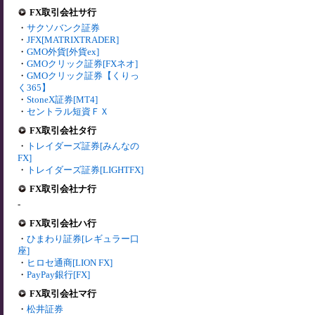
FX取引会社サ行
・
サクソバンク証券
・
JFX[MATRIXTRADER]
・
GMO外貨[外貨ex]
・
GMOクリック証券[FXネオ]
・
GMOクリック証券【くりっ
く365】
・
StoneX証券[MT4]
・
セントラル短資ＦＸ
FX取引会社タ行
・
トレイダーズ証券[みんなの
FX]
・
トレイダーズ証券[LIGHTFX]
FX取引会社ナ行
-
FX取引会社ハ行
・
ひまわり証券[レギュラー口
座]
・
ヒロセ通商[LION FX]
・
PayPay銀行[FX]
FX取引会社マ行
・
松井証券