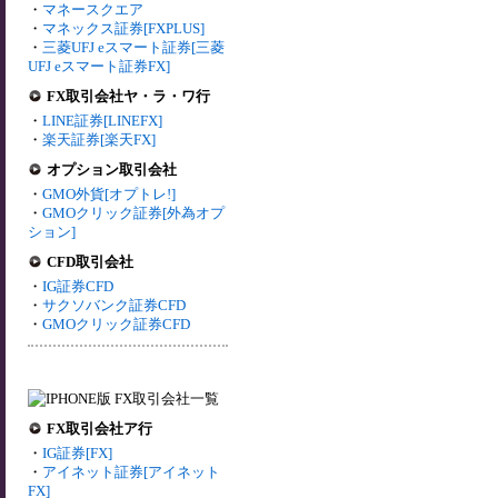
・
マネースクエア
・
マネックス証券[FXPLUS]
・
三菱UFJ eスマート証券[三菱
UFJ eスマート証券FX]
FX取引会社ヤ・ラ・ワ行
・
LINE証券[LINEFX]
・
楽天証券[楽天FX]
オプション取引会社
・
GMO外貨[オプトレ!]
・
GMOクリック証券[外為オプ
ション]
CFD取引会社
・
IG証券CFD
・
サクソバンク証券CFD
・
GMOクリック証券CFD
FX取引会社ア行
・
IG証券[FX]
・
アイネット証券[アイネット
FX]