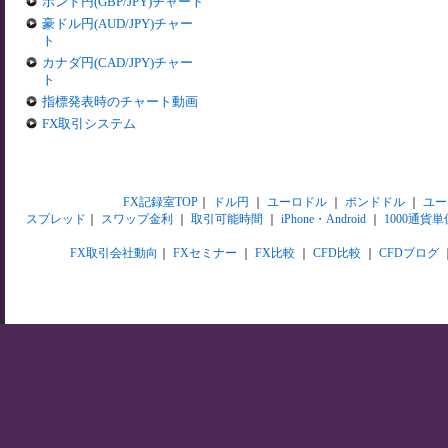
ポンド円(GBP/JPY)チャート
豪ドル円(AUD/JPY)チャー
ト
カナダ円(CAD/JPY)チャー
ト
指標発表時のチャート動画
FX取引システム
FX記録室TOP
｜
ドル円
｜
ユーロドル
｜
ポンドドル
｜
ユー
スプレッド
｜
スワップ金利
｜
取引可能時間
｜
iPhone・Android
｜
1000通貨単
FX取引会社動向
｜
FXセミナー
｜
FX比較
｜
CFD比較
｜
CFDブログ