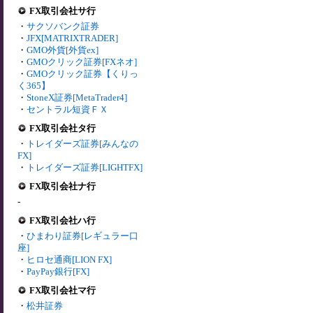
FX取引会社サ行
・
サクソバンク証券
・
JFX[MATRIXTRADER]
・
GMO外貨[外貨ex]
・
GMOクリック証券[FXネオ]
・
GMOクリック証券【くりっ
く365】
・
StoneX証券[MetaTrader4]
・
セントラル短資ＦＸ
FX取引会社タ行
・
トレイダーズ証券[みんなの
FX]
・
トレイダーズ証券[LIGHTFX]
FX取引会社ナ行
-
FX取引会社ハ行
・
ひまわり証券[レギュラー口
座]
・
ヒロセ通商[LION FX]
・
PayPay銀行[FX]
FX取引会社マ行
・
松井証券