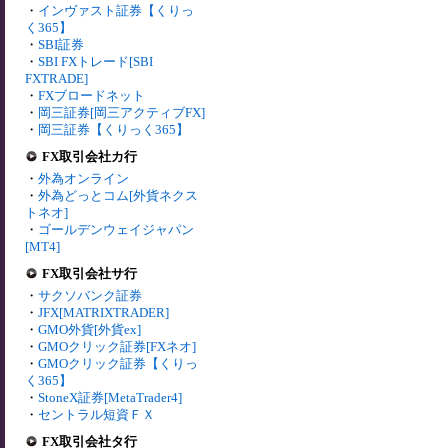
・
インヴァスト証券【くりっ
く365】
・
SBI証券
・
SBI FXトレード[SBI
FXTRADE]
・
FXブロードネット
・
岡三証券[岡三アクティブFX]
・
岡三証券【くりっく365】
FX取引会社カ行
・
外為オンライン
・
外為どっとコム[外貨ネクス
トネオ]
・
ゴールデンウェイジャパン
[MT4]
FX取引会社サ行
・
サクソバンク証券
・
JFX[MATRIXTRADER]
・
GMO外貨[外貨ex]
・
GMOクリック証券[FXネオ]
・
GMOクリック証券【くりっ
く365】
・
StoneX証券[MetaTrader4]
・
セントラル短資ＦＸ
FX取引会社タ行