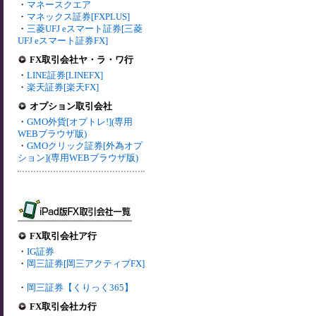
・
マネースクエア
・
マネックス証券[FXPLUS]
・
三菱UFJ eスマート証券[三菱
UFJ eスマート証券FX]
FX取引会社ヤ・ラ・ワ行
・
LINE証券[LINEFX]
・
楽天証券[楽天FX]
オプション取引会社
・
GMO外貨[オプトレ!](専用
WEBブラウザ版)
・
GMOクリック証券[外為オプ
ション](専用WEBブラウザ版)
FX取引会社ア行
・
IG証券
・
岡三証券[岡三アクティブFX]
・
岡三証券【くりっく365】
FX取引会社カ行