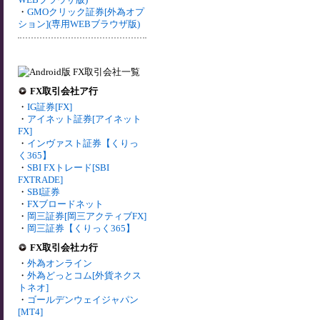
・
GMOクリック証券[外為オプ
ション](専用WEBブラウザ版)
FX取引会社ア行
・
IG証券[FX]
・
アイネット証券[アイネット
FX]
・
インヴァスト証券【くりっ
く365】
・
SBI FXトレード[SBI
FXTRADE]
・
SBI証券
・
FXブロードネット
・
岡三証券[岡三アクティブFX]
・
岡三証券【くりっく365】
FX取引会社カ行
・
外為オンライン
・
外為どっとコム[外貨ネクス
トネオ]
・
ゴールデンウェイジャパン
[MT4]