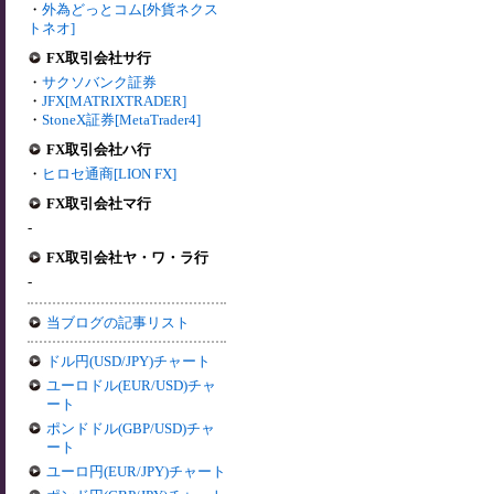
・
外為どっとコム[外貨ネクス
トネオ]
FX取引会社サ行
・
サクソバンク証券
・
JFX[MATRIXTRADER]
・
StoneX証券[MetaTrader4]
FX取引会社ハ行
・
ヒロセ通商[LION FX]
FX取引会社マ行
-
FX取引会社ヤ・ワ・ラ行
-
当ブログの記事リスト
ドル円(USD/JPY)チャート
ユーロドル(EUR/USD)チャ
ート
ポンドドル(GBP/USD)チャ
ート
ユーロ円(EUR/JPY)チャート