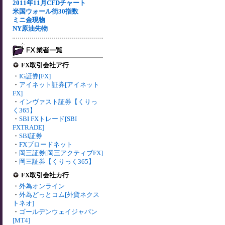
2011年11月CFDチャート
米国ウォール街30指数
ミニ金現物
NY原油先物
FX取引会社ア行
・
IG証券[FX]
・
アイネット証券[アイネット
FX]
・
インヴァスト証券【くりっ
く365】
・
SBI FXトレード[SBI
FXTRADE]
・
SBI証券
・
FXブロードネット
・
岡三証券[岡三アクティブFX]
・
岡三証券【くりっく365】
FX取引会社カ行
・
外為オンライン
・
外為どっとコム[外貨ネクス
トネオ]
・
ゴールデンウェイジャパン
[MT4]