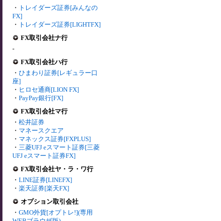
・
トレイダーズ証券[みんなの
FX]
・
トレイダーズ証券[LIGHTFX]
FX取引会社ナ行
-
FX取引会社ハ行
・
ひまわり証券[レギュラー口
座]
・
ヒロセ通商[LION FX]
・
PayPay銀行[FX]
FX取引会社マ行
・
松井証券
・
マネースクエア
・
マネックス証券[FXPLUS]
・
三菱UFJ eスマート証券[三菱
UFJ eスマート証券FX]
FX取引会社ヤ・ラ・ワ行
・
LINE証券[LINEFX]
・
楽天証券[楽天FX]
オプション取引会社
・
GMO外貨[オプトレ!](専用
WEBブラウザ版)