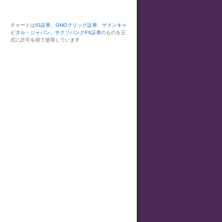
チャートは
IG証券
、
GMOクリック証券
、
ゲインキャ
ピタル・ジャパン
、
サクソバンクFX証券
のものを正
式に許可を得て使用しています