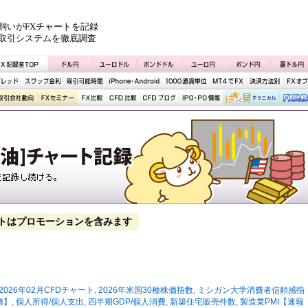
飼いがFXチャートを記録
取引システムを徹底調査
トはプロモーションを含みます
2026年02月CFDチャート
,
2026年米国30種株価指数
,
ミシガン大学消費者信頼感指
値】
,
個人所得/個人支出
,
四半期GDP/個人消費
,
新築住宅販売件数
,
製造業PMI【速報