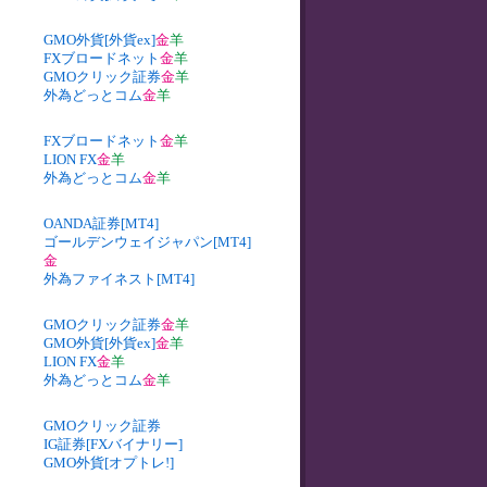
GMO外貨[外貨ex]
金
羊
FXブロードネット
金
羊
GMOクリック証券
金
羊
外為どっとコム
金
羊
FXブロードネット
金
羊
LION FX
金
羊
外為どっとコム
金
羊
OANDA証券[MT4]
ゴールデンウェイジャパン[MT4]
金
外為ファイネスト[MT4]
GMOクリック証券
金
羊
GMO外貨[外貨ex]
金
羊
LION FX
金
羊
外為どっとコム
金
羊
GMOクリック証券
IG証券[FXバイナリー]
GMO外貨[オプトレ!]