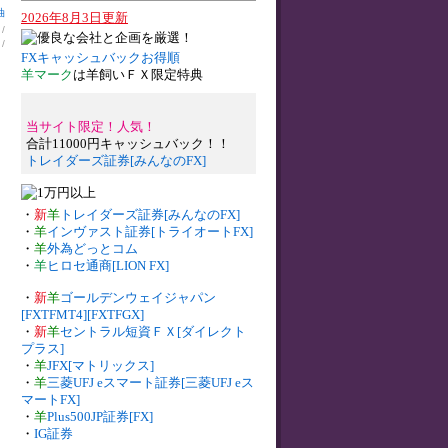
油
2026年8月3日更新
】
/
】
/
FXキャッシュバックお得順
羊マーク
は羊飼いＦＸ限定特典
当サイト限定！人気！
合計11000円キャッシュバック！！
トレイダーズ証券[みんなのFX]
・
新
羊
トレイダーズ証券[みんなのFX]
・
羊
インヴァスト証券[トライオートFX]
・
羊
外為どっとコム
・
羊
ヒロセ通商[LION FX]
・
新
羊
ゴールデンウェイジャパン
[FXTFMT4][FXTFGX]
・
新
羊
セントラル短資ＦＸ[ダイレクト
プラス]
・
羊
JFX[マトリックス]
・
羊
三菱UFJ eスマート証券[三菱UFJ eス
マートFX]
・
羊
Plus500JP証券[FX]
・
IG証券