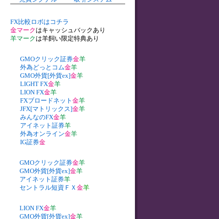
FX比較ロボはコチラ
金マーク
はキャッシュバックあり
羊マーク
は羊飼い限定特典あり
GMOクリック証券
金
羊
外為どっとコム
金
羊
GMO外貨[外貨ex]
金
羊
LIGHT FX
金
羊
LION FX
金
羊
FXブロードネット
金
羊
JFX[マトリックス]
金
羊
みんなのFX
金
羊
アイネット証券
羊
外為オンライン
金
羊
IG証券
金
GMOクリック証券
金
羊
GMO外貨[外貨ex]
金
羊
アイネット証券
羊
セントラル短資ＦＸ
金
羊
LION FX
金
羊
GMO外貨[外貨ex]
金
羊