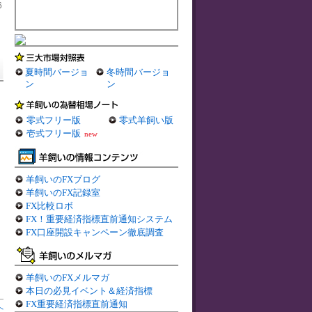
6
夏時間バージョ
冬時間バージョ
ン
ン
零式フリー版
零式羊飼い版
壱式フリー版
new
羊飼いのFXブログ
羊飼いのFX記録室
FX比較ロボ
FX！重要経済指標直前通知システム
FX口座開設キャンペーン徹底調査
羊飼いのFXメルマガ
本日の必見イベント＆経済指標
FX重要経済指標直前通知
へ