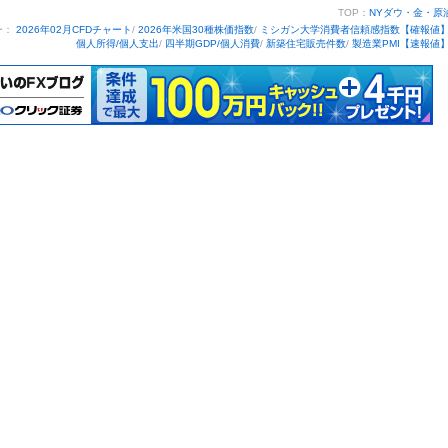
TOP：
NYダウ・金・原
ー：
2026年02月CFDチャート
/
2026年米国30種株価指数
/
ミシガン大学消費者信頼感指数【確報値
個人所得/個人支出
/
四半期GDP/個人消費
/
新築住宅販売件数
/
製造業PMI【速報値