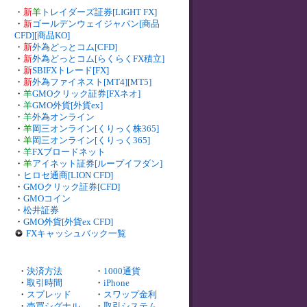
・
新
羊
トレイダーズ証券[LIGHT FX]
・
新
ゴールデンウェイジャパン[商品
CFD][商品KO]
・
新
外為どっとコム[CFD]
・
新
外為どっとコム[らくらくFX積立]
・
新
SBIFXトレード[FX]
・
新
外為ファイネスト[MT4][MT5]
・
羊
GMOクリック証券[FXネオ]
・
羊
GMO外貨[外貨ex]
・
羊
外為オンライン
・
羊
岡三オンライン[くりっく株365]
・
羊
岡三オンライン[くりっく365]
・
羊
FXブロードネット
・
羊
アイネット証券[ループイフダン]
・
ヒロセ通商[LION CFD]
・
GMOクリック証券[CFD]
・
GMOコイン
・
松井証券
・
GMO外貨[外貨ex CFD]
FXキャッシュバック一覧
・
決済方法
・
1000通貨
・
取引時間
・
iPhone
・
スプレッド
・
スワップ金利
・
売買シグナル
・
取引システム