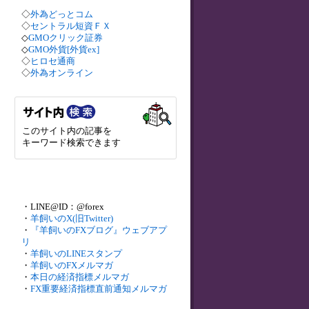
◇
外為どっとコム
◇
セントラル短資ＦＸ
◇
GMOクリック証券
◇
GMO外貨[外貨ex]
◇
ヒロセ通商
◇
外為オンライン
このサイト内の記事を
キーワード検索できます
・LINE@ID：@forex
・
羊飼いのX(旧Twitter)
・
『羊飼いのFXブログ』ウェブアプ
リ
・
羊飼いのLINEスタンプ
・
羊飼いのFXメルマガ
・
本日の経済指標メルマガ
・
FX重要経済指標直前通知メルマガ