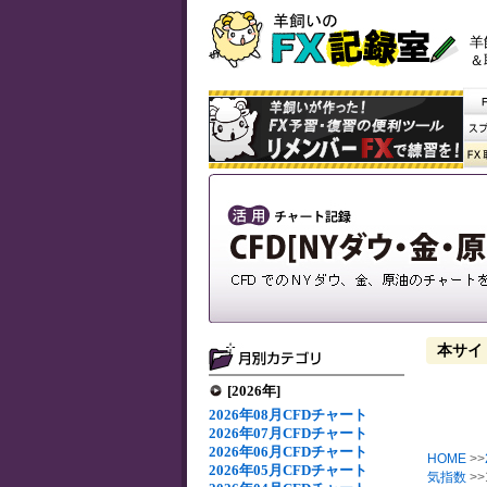
羊
＆
本サイ
[2026年]
2026年08月CFDチャート
2026年07月CFDチャート
2026年06月CFDチャート
HOME
>>
2026年05月CFDチャート
気指数
>