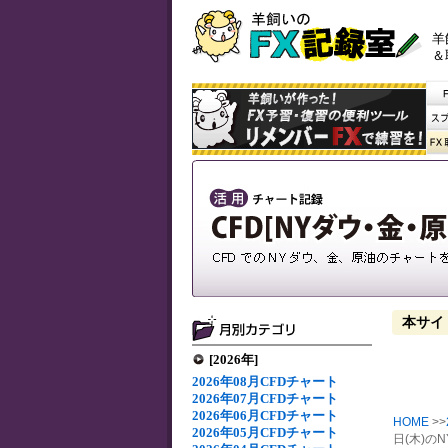
羊
＆
本サイ
[2026年]
2026年08月CFDチャート
2026年07月CFDチャート
2026年06月CFDチャート
HOME
>>
2026年05月CFDチャート
日(木)の