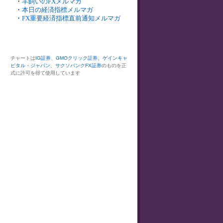
・
羊飼いのFXメルマガ
・
本日の経済指標メルマガ
・
FX重要経済指標直前通知メルマガ
チャートは
IG証券
、
GMOクリック証券
、
ゲインキャ
ピタル・ジャパン
、
サクソバンクFX証券
のものを正
式に許可を得て使用しています