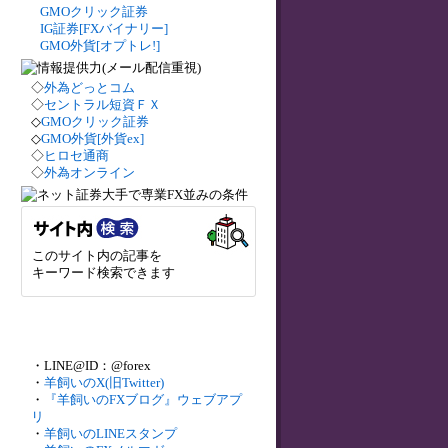
GMOクリック証券
IG証券[FXバイナリー]
GMO外貨[オプトレ!]
◇
外為どっとコム
◇
セントラル短資ＦＸ
◇
GMOクリック証券
◇
GMO外貨[外貨ex]
◇
ヒロセ通商
◇
外為オンライン
このサイト内の記事を
キーワード検索できます
・LINE@ID：@forex
・
羊飼いのX(旧Twitter)
・
『羊飼いのFXブログ』ウェブアプ
リ
・
羊飼いのLINEスタンプ