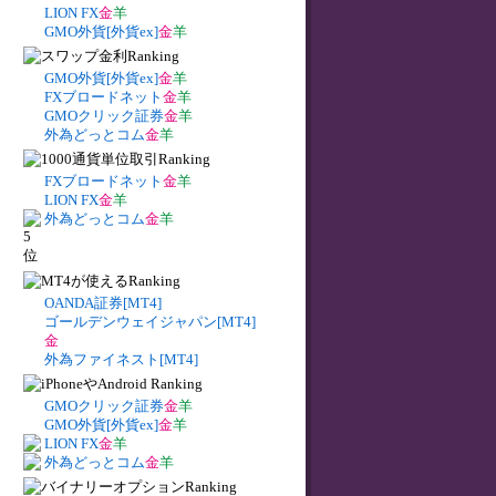
LION FX
金
羊
GMO外貨[外貨ex]
金
羊
GMO外貨[外貨ex]
金
羊
FXブロードネット
金
羊
GMOクリック証券
金
羊
外為どっとコム
金
羊
FXブロードネット
金
羊
LION FX
金
羊
外為どっとコム
金
羊
OANDA証券[MT4]
ゴールデンウェイジャパン[MT4]
金
外為ファイネスト[MT4]
GMOクリック証券
金
羊
GMO外貨[外貨ex]
金
羊
LION FX
金
羊
外為どっとコム
金
羊