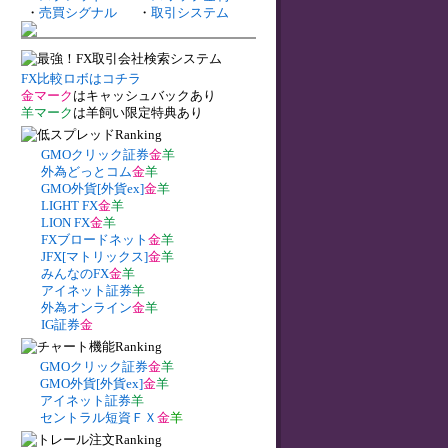
・
売買シグナル
・
取引システム
FX比較ロボはコチラ
金マーク
はキャッシュバックあり
羊マーク
は羊飼い限定特典あり
GMOクリック証券
金
羊
外為どっとコム
金
羊
GMO外貨[外貨ex]
金
羊
LIGHT FX
金
羊
LION FX
金
羊
FXブロードネット
金
羊
JFX[マトリックス]
金
羊
みんなのFX
金
羊
アイネット証券
羊
外為オンライン
金
羊
IG証券
金
GMOクリック証券
金
羊
GMO外貨[外貨ex]
金
羊
アイネット証券
羊
セントラル短資ＦＸ
金
羊