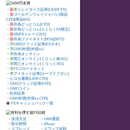
・
新
羊
トレイダーズ証券[LIGHT FX]
・
新
ゴールデンウェイジャパン[商品
CFD][商品KO]
・
新
外為どっとコム[CFD]
・
新
外為どっとコム[らくらくFX積立]
・
新
SBIFXトレード[FX]
・
新
外為ファイネスト[MT4][MT5]
・
羊
GMOクリック証券[FXネオ]
・
羊
GMO外貨[外貨ex]
・
羊
外為オンライン
・
羊
岡三オンライン[くりっく株365]
・
羊
岡三オンライン[くりっく365]
・
羊
FXブロードネット
・
羊
アイネット証券[ループイフダン]
・
ヒロセ通商[LION CFD]
・
GMOクリック証券[CFD]
・
GMOコイン
・
松井証券
・
GMO外貨[外貨ex CFD]
FXキャッシュバック一覧
・
決済方法
・
1000通貨
・
取引時間
・
iPhone
・
スプレッド
・
スワップ金利