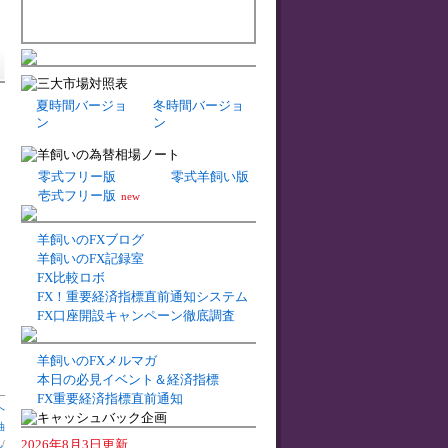
夏時間バージョ
冬時間バージョ
ン
ン
零式フリー版
零式羊飼い版
壱式フリー版
new
羊飼いのFXブログ
羊飼いのFX記録室
FX比較ロボ
FX！重要経済指標直前通知システム
FX口座開設キャンペーン徹底調査
羊飼いのFXメルマガ
本日の必見イベント＆経済指標
FX重要経済指標直前通知
へ
油
2026年8月3日更新
札
/