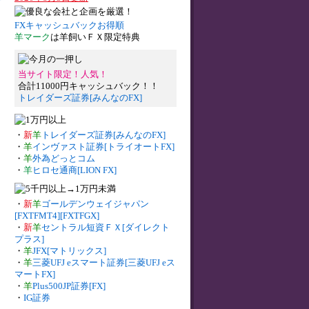
FXキャッシュバックお得順
羊マーク
は羊飼いＦＸ限定特典
当サイト限定！人気！
合計11000円キャッシュバック！！
トレイダーズ証券[みんなのFX]
・
新
羊
トレイダーズ証券[みんなのFX]
・
羊
インヴァスト証券[トライオートFX]
・
羊
外為どっとコム
・
羊
ヒロセ通商[LION FX]
・
新
羊
ゴールデンウェイジャパン
[FXTFMT4][FXTFGX]
・
新
羊
セントラル短資ＦＸ[ダイレクト
プラス]
・
羊
JFX[マトリックス]
・
羊
三菱UFJ eスマート証券[三菱UFJ eス
マートFX]
・
羊
Plus500JP証券[FX]
・
IG証券