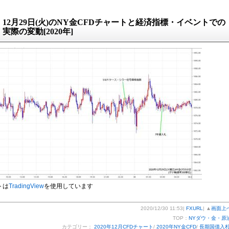
12月29日(火)のNY金CFDチャートと経済指標・イベントでの
実際の変動[2020年]
トは
TradingView
を使用しています
2020/12/30 11:53|
FXURL
| ▲
画面上
TOP：
NYダウ・金・原
カテゴリー：
2020年12月CFDチャート
/
2020年NY金CFD
/
長期国債入