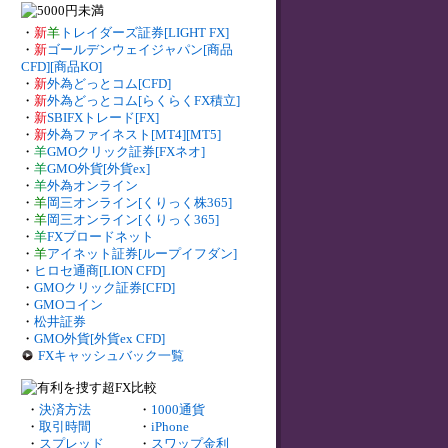
・
新
羊
トレイダーズ証券[LIGHT FX]
・
新
ゴールデンウェイジャパン[商品
CFD][商品KO]
・
新
外為どっとコム[CFD]
・
新
外為どっとコム[らくらくFX積立]
・
新
SBIFXトレード[FX]
・
新
外為ファイネスト[MT4][MT5]
・
羊
GMOクリック証券[FXネオ]
・
羊
GMO外貨[外貨ex]
・
羊
外為オンライン
・
羊
岡三オンライン[くりっく株365]
・
羊
岡三オンライン[くりっく365]
・
羊
FXブロードネット
・
羊
アイネット証券[ループイフダン]
・
ヒロセ通商[LION CFD]
・
GMOクリック証券[CFD]
・
GMOコイン
・
松井証券
・
GMO外貨[外貨ex CFD]
FXキャッシュバック一覧
・
決済方法
・
1000通貨
・
取引時間
・
iPhone
・
スプレッド
・
スワップ金利