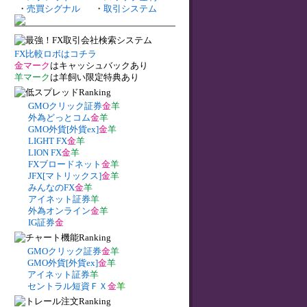
・
売買シグナル
・
取引システム
FX比較ロボはコチラ
金マーク
はキャッシュバックあり
羊マーク
は羊飼い限定特典あり
GMOクリック証券
金
羊
外為どっとコム
金
羊
GMO外貨[外貨ex]
金
羊
LIGHT FX
金
羊
LION FX
金
羊
FXブロードネット
金
羊
JFX[マトリックス]
金
羊
みんなのFX
金
羊
アイネット証券
羊
外為オンライン
金
羊
IG証券
金
GMOクリック証券
金
羊
GMO外貨[外貨ex]
金
羊
アイネット証券
羊
セントラル短資ＦＸ
金
羊