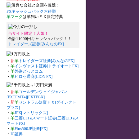
FXキャッシュバックお得順
羊マーク
は羊飼いＦＸ限定特典
当サイト限定！人気！
合計11000円キャッシュバック！！
トレイダーズ証券[みんなのFX]
・
新
羊
トレイダーズ証券[みんなのFX]
・
羊
インヴァスト証券[トライオートFX]
・
羊
外為どっとコム
・
羊
ヒロセ通商[LION FX]
・
新
羊
ゴールデンウェイジャパン
[FXTFMT4][FXTFGX]
・
新
羊
セントラル短資ＦＸ[ダイレクト
プラス]
・
羊
JFX[マトリックス]
・
羊
三菱UFJ eスマート証券[三菱UFJ eス
マートFX]
・
羊
Plus500JP証券[FX]
・
IG証券