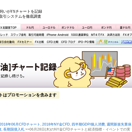
飼いがFXチャートを記録
取引システムを徹底調査
トはプロモーションを含みます
2018年06月CFDチャート
,
2018年NY金CFD
,
四半期GDP/個人消費
,
週間新規失業保
数
,
長期国債入札
>>06月28日(木)のNY金CFDチャートと経済指標・イベントでの実