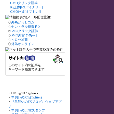
GMOクリック証券
IG証券[FXバイナリー]
GMO外貨[オプトレ!]
◇
外為どっとコム
◇
セントラル短資ＦＸ
◇
GMOクリック証券
◇
GMO外貨[外貨ex]
◇
ヒロセ通商
◇
外為オンライン
このサイト内の記事を
キーワード検索できます
・LINE@ID：@forex
・
羊飼いのX(旧Twitter)
・
『羊飼いのFXブログ』ウェブアプ
リ
・
羊飼いのLINEスタンプ