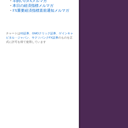
・
羊飼いのFXメルマガ
・
本日の経済指標メルマガ
・
FX重要経済指標直前通知メルマガ
チャートは
IG証券
、
GMOクリック証券
、
ゲインキャ
ピタル・ジャパン
、
サクソバンクFX証券
のものを正
式に許可を得て使用しています