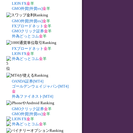
LION FX
金
羊
GMO外貨[外貨ex]
金
羊
GMO外貨[外貨ex]
金
羊
FXブロードネット
金
羊
GMOクリック証券
金
羊
外為どっとコム
金
羊
FXブロードネット
金
羊
LION FX
金
羊
外為どっとコム
金
羊
OANDA証券[MT4]
ゴールデンウェイジャパン[MT4]
金
外為ファイネスト[MT4]
GMOクリック証券
金
羊
GMO外貨[外貨ex]
金
羊
LION FX
金
羊
外為どっとコム
金
羊