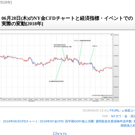
018年]
06月28日(木)のNY金CFDチャートと経済指標・イベントでの
実際の変動[2018年]
2018/06/29 13:41|
FXURL
| ▲
画面上
TOP：
NYダウ・金・原
：
2018年06月CFDチャート
/
2018年NY金CFD
/
四半期GDP/個人消費
/
週間新規失業保険申請件数
/
期国債入