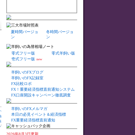
夏時間バージョ
冬時間バージョ
ン
ン
零式フリー版
零式羊飼い版
壱式フリー版
new
羊飼いのFXブログ
羊飼いのFX記録室
FX比較ロボ
FX！重要経済指標直前通知システム
FX口座開設キャンペーン徹底調査
羊飼いのFXメルマガ
へ
本日の必見イベント＆経済指標
油
FX重要経済指標直前通知
長
札
/
2026年8月3日更新