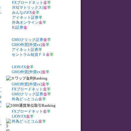
FXブロードネット
金
羊
)
JFX[マトリックス]
金
羊
みんなのFX
金
羊
アイネット証券
羊
外為オンライン
金
羊
IG証券
金
GMOクリック証券
金
羊
GMO外貨[外貨ex]
金
羊
アイネット証券
羊
セントラル短資ＦＸ
金
羊
LION FX
金
羊
GMO外貨[外貨ex]
金
羊
GMO外貨[外貨ex]
金
羊
FXブロードネット
金
羊
へ
GMOクリック証券
金
羊
油
外為どっとコム
金
羊
請
札
/
FXブロードネット
金
羊
LION FX
金
羊
外為どっとコム
金
羊