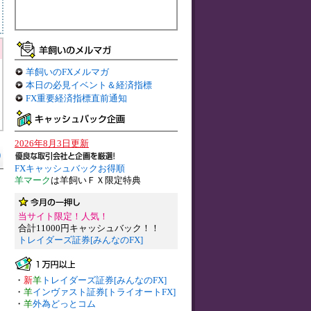
羊飼いのFXメルマガ
本日の必見イベント＆経済指標
FX重要経済指標直前通知
2026年8月3日更新
)
FXキャッシュバックお得順
羊マーク
は羊飼いＦＸ限定特典
当サイト限定！人気！
合計11000円キャッシュバック！！
トレイダーズ証券[みんなのFX]
・
新
羊
トレイダーズ証券[みんなのFX]
・
羊
インヴァスト証券[トライオートFX]
・
羊
外為どっとコム