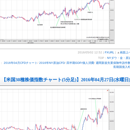
2016/05/02 12:52 |
FXURL
| ▲
画面上
TOP：
NYダウ・金・原
ー：
2016年04月CFDチャート
/
2016年NY原油CFD
/
四半期GDP/個人消費
/
週間新規失業保険申請件
長期国債入
【米国30種株価指数チャート(5分足)】2016年04月27日(水曜日