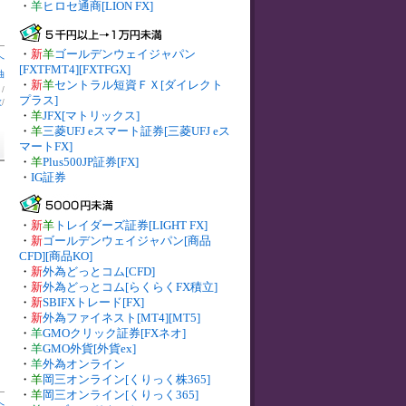
・
羊
ヒロセ通商[LION FX]
・
新
羊
ゴールデンウェイジャパン
へ
[FXTFMT4][FXTFGX]
油
・
新
羊
セントラル短資ＦＸ[ダイレクト
】
/
プラス]
数
/
・
羊
JFX[マトリックス]
・
羊
三菱UFJ eスマート証券[三菱UFJ eス
マートFX]
・
羊
Plus500JP証券[FX]
・
IG証券
・
新
羊
トレイダーズ証券[LIGHT FX]
・
新
ゴールデンウェイジャパン[商品
CFD][商品KO]
・
新
外為どっとコム[CFD]
・
新
外為どっとコム[らくらくFX積立]
・
新
SBIFXトレード[FX]
・
新
外為ファイネスト[MT4][MT5]
・
羊
GMOクリック証券[FXネオ]
・
羊
GMO外貨[外貨ex]
・
羊
外為オンライン
・
羊
岡三オンライン[くりっく株365]
・
羊
岡三オンライン[くりっく365]
へ