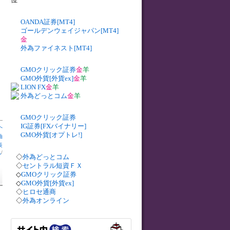
OANDA証券[MT4]
ゴールデンウェイジャパン[MT4]
金
外為ファイネスト[MT4]
GMOクリック証券
金
羊
GMO外貨[外貨ex]
金
羊
LION FX
金
羊
外為どっとコム
金
羊
GMOクリック証券
IG証券[FXバイナリー]
へ
GMO外貨[オプトレ!]
油
長
札
/
◇
外為どっとコム
◇
セントラル短資ＦＸ
◇
GMOクリック証券
◇
GMO外貨[外貨ex]
◇
ヒロセ通商
◇
外為オンライン