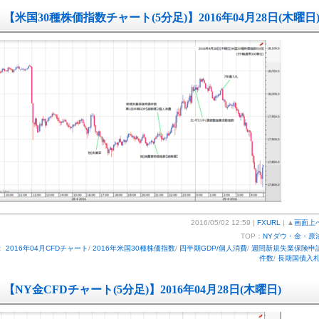
【米国30種株価指数チャート(5分足)】2016年04月28日(木曜日
2016/05/02 12:59 |
FXURL
| ▲
画面上
TOP：
NYダウ・金・原
：
2016年04月CFDチャート
/
2016年米国30種株価指数
/
四半期GDP/個人消費
/
週間新規失業保険申
件数
/
長期国債入
【NY金CFDチャート(5分足)】2016年04月28日(木曜日)