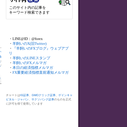
このサイト内の記事を
キーワード検索できます
・LINE@ID：@forex
・
羊飼いのX(旧Twitter)
・
『羊飼いのFXブログ』ウェブアプ
へ
リ
油
・
羊飼いのLINEスタンプ
数
/
・
羊飼いのFXメルマガ
札
/
・
本日の経済指標メルマガ
・
FX重要経済指標直前通知メルマガ
)
チャートは
IG証券
、
GMOクリック証券
、
ゲインキャ
ピタル・ジャパン
、
サクソバンク証券
のものを正式
に許可を得て使用しています