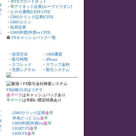
・
羊
FXブロードネット
油
・
羊
アイネット証券[ループイフダン]
頼
・
ヒロセ通商[LION CFD]
数
/
・
GMOクリック証券[CFD]
・
GMOコイン
・
松井証券
・
GMO外貨[外貨ex CFD]
FXキャッシュバック一覧
・
決済方法
・
1000通貨
・
取引時間
・
iPhone
・
スプレッド
・
スワップ金利
・
売買シグナル
・
取引システム
FX比較ロボはコチラ
金マーク
はキャッシュバックあり
羊マーク
は羊飼い限定特典あり
GMOクリック証券
金
羊
へ
外為どっとコム
金
羊
油
GMO外貨[外貨ex]
金
羊
信
LIGHT FX
金
羊
数
/
LION FX
金
羊