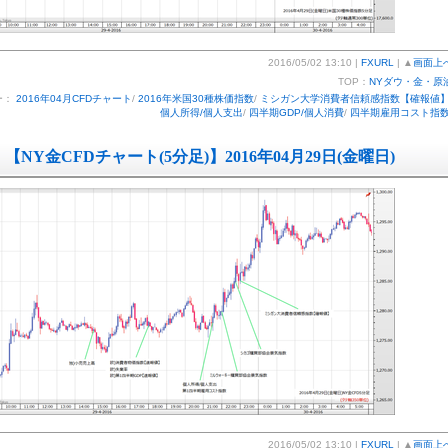
2016/05/02 13:10 |
FXURL
| ▲
画面上
TOP：
NYダウ・金・原
ー：
2016年04月CFDチャート
/
2016年米国30種株価指数
/
ミシガン大学消費者信頼感指数【確報値
個人所得/個人支出
/
四半期GDP/個人消費
/
四半期雇用コスト指
【NY金CFDチャート(5分足)】2016年04月29日(金曜日)
2016/05/02 13:10 |
FXURL
| ▲
画面上