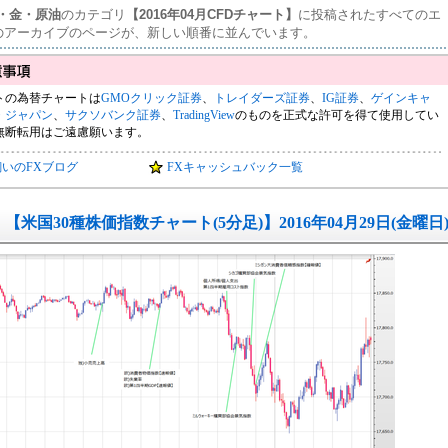
ウ・金・原油
のカテゴリ
【2016年04月CFDチャート】
に投稿されたすべてのエ
のアーカイブのページが、新しい順番に並んでいます。
トの為替チャートは
GMOクリック証券
、
トレイダーズ証券
、
IG証券
、
ゲインキャ
・ジャパン
、
サクソバンク証券
、
TradingView
のものを正式な許可を得て使用してい
無断転用はご遠慮願います。
飼いのFXブログ
FXキャッシュバック一覧
【米国30種株価指数チャート(5分足)】2016年04月29日(金曜日