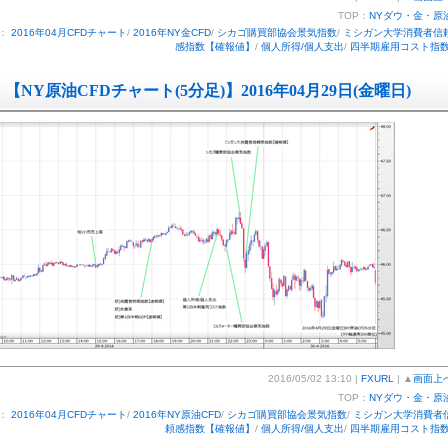
TOP：
NYダウ・金・原
ー：
2016年04月CFDチャート
/
2016年NY金CFD
/
シカゴ購買部協会景気指数
/
ミシガン大学消費者信
感指数【確報値】
/
個人所得/個人支出
/
四半期雇用コスト指
【NY原油CFDチャート(5分足)】2016年04月29日(金曜日)
2016/05/02 13:10 |
FXURL
| ▲
画面上
TOP：
NYダウ・金・原
ー：
2016年04月CFDチャート
/
2016年NY原油CFD
/
シカゴ購買部協会景気指数
/
ミシガン大学消費者
頼感指数【確報値】
/
個人所得/個人支出
/
四半期雇用コスト指