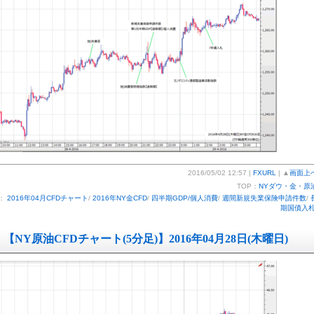
2016/05/02 12:57 |
FXURL
| ▲
画面上
TOP：
NYダウ・金・原
：
2016年04月CFDチャート
/
2016年NY金CFD
/
四半期GDP/個人消費
/
週間新規失業保険申請件数
/
期国債入
【NY原油CFDチャート(5分足)】2016年04月28日(木曜日)