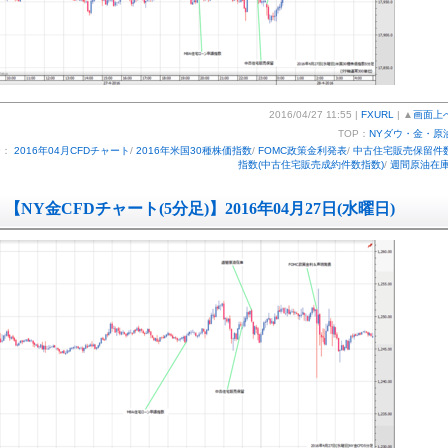
2016/04/27 11:55 |
FXURL
| ▲
画面上
TOP：
NYダウ・金・原
ー：
2016年04月CFDチャート
/
2016年米国30種株価指数
/
FOMC政策金利発表
/
中古住宅販売保留件
指数(中古住宅販売成約件数指数)
/
週間原油在
【NY金CFDチャート(5分足)】2016年04月27日(水曜日)