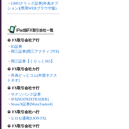
・
GMOクリック証券[外為オプ
ション](専用WEBブラウザ版)
FX取引会社ア行
・
IG証券
・
岡三証券[岡三アクティブFX]
・
岡三証券【くりっく365】
FX取引会社カ行
・
外為どっとコム[外貨ネクス
トネオ]
FX取引会社サ行
・
サクソバンク証券
・
JFX[MATRIXTRADER]
・
StoneX証券[MetaTrader4]
FX取引会社ハ行
・
ヒロセ通商[LION FX]
FX取引会社マ行