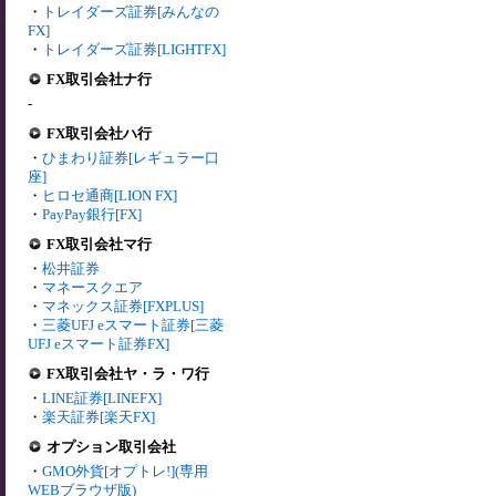
・
トレイダーズ証券[みんなの
FX]
・
トレイダーズ証券[LIGHTFX]
FX取引会社ナ行
-
FX取引会社ハ行
・
ひまわり証券[レギュラー口
座]
・
ヒロセ通商[LION FX]
・
PayPay銀行[FX]
FX取引会社マ行
・
松井証券
・
マネースクエア
・
マネックス証券[FXPLUS]
・
三菱UFJ eスマート証券[三菱
UFJ eスマート証券FX]
FX取引会社ヤ・ラ・ワ行
・
LINE証券[LINEFX]
・
楽天証券[楽天FX]
オプション取引会社
・
GMO外貨[オプトレ!](専用
WEBブラウザ版)