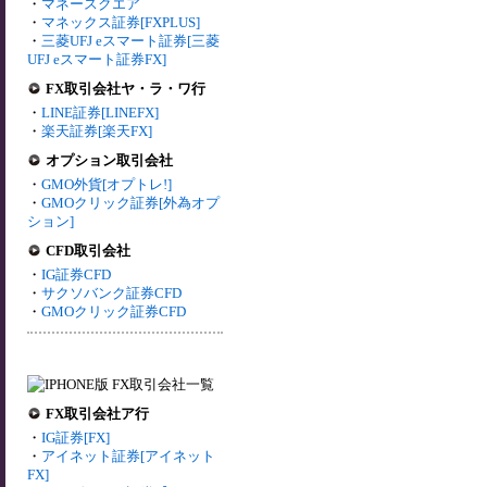
・
マネースクエア
・
マネックス証券[FXPLUS]
・
三菱UFJ eスマート証券[三菱
UFJ eスマート証券FX]
FX取引会社ヤ・ラ・ワ行
・
LINE証券[LINEFX]
・
楽天証券[楽天FX]
オプション取引会社
・
GMO外貨[オプトレ!]
・
GMOクリック証券[外為オプ
ション]
CFD取引会社
・
IG証券CFD
・
サクソバンク証券CFD
・
GMOクリック証券CFD
FX取引会社ア行
・
IG証券[FX]
・
アイネット証券[アイネット
FX]