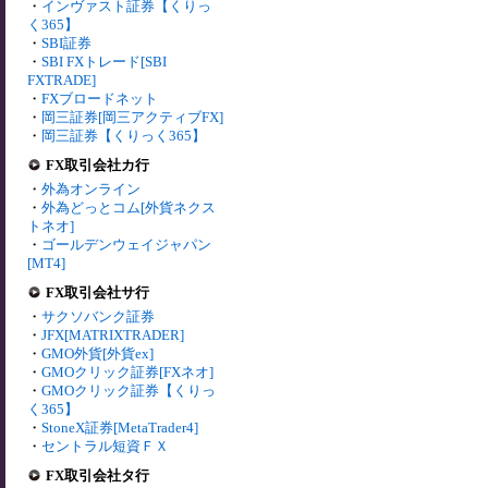
・
インヴァスト証券【くりっ
く365】
・
SBI証券
・
SBI FXトレード[SBI
FXTRADE]
・
FXブロードネット
・
岡三証券[岡三アクティブFX]
・
岡三証券【くりっく365】
FX取引会社カ行
・
外為オンライン
・
外為どっとコム[外貨ネクス
トネオ]
・
ゴールデンウェイジャパン
[MT4]
FX取引会社サ行
・
サクソバンク証券
・
JFX[MATRIXTRADER]
・
GMO外貨[外貨ex]
・
GMOクリック証券[FXネオ]
・
GMOクリック証券【くりっ
く365】
・
StoneX証券[MetaTrader4]
・
セントラル短資ＦＸ
FX取引会社タ行