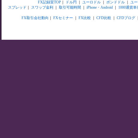
FX記録室TOP
｜
ドル円
｜
ユーロドル
｜
ポンドドル
｜
ユー
スプレッド
｜
スワップ金利
｜
取引可能時間
｜
iPhone・Android
｜
1000通貨単
FX取引会社動向
｜
FXセミナー
｜
FX比較
｜
CFD比較
｜
CFDブログ