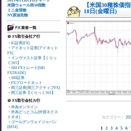
2011年11月CFDチャート
【米国30種株価指数
米国ウォール街30指数
ミニ金現物
18日(金曜日)
NY原油先物
FX取引会社ア行
・
IG証券[FX]
・
アイネット証券[アイネット
FX]
・
インヴァスト証券【くりっ
く365】
・
SBI FXトレード[SBI
FXTRADE]
・
SBI証券
・
FXブロードネット
・
岡三証券[岡三アクティブFX]
・
岡三証券【くりっく365】
FX取引会社カ行
・
外為オンライン
・
外為どっとコム[外貨ネクス
トネオ]
カテゴリー：
2
・
ゴールデンウェイジャパン
[MT4]
1
2
3
4
5
6