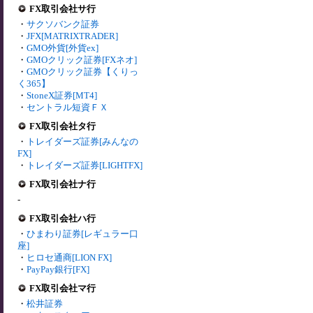
FX取引会社サ行
・
サクソバンク証券
・
JFX[MATRIXTRADER]
・
GMO外貨[外貨ex]
・
GMOクリック証券[FXネオ]
・
GMOクリック証券【くりっ
く365】
・
StoneX証券[MT4]
・
セントラル短資ＦＸ
FX取引会社タ行
・
トレイダーズ証券[みんなの
FX]
・
トレイダーズ証券[LIGHTFX]
FX取引会社ナ行
-
FX取引会社ハ行
・
ひまわり証券[レギュラー口
座]
・
ヒロセ通商[LION FX]
・
PayPay銀行[FX]
FX取引会社マ行
・
松井証券