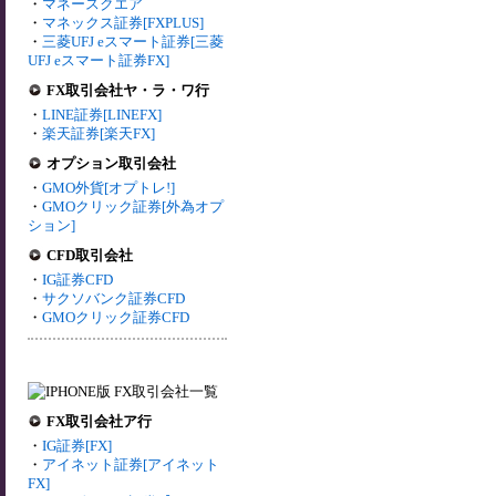
・
マネースクエア
・
マネックス証券[FXPLUS]
・
三菱UFJ eスマート証券[三菱
UFJ eスマート証券FX]
FX取引会社ヤ・ラ・ワ行
・
LINE証券[LINEFX]
・
楽天証券[楽天FX]
オプション取引会社
・
GMO外貨[オプトレ!]
・
GMOクリック証券[外為オプ
ション]
CFD取引会社
・
IG証券CFD
・
サクソバンク証券CFD
・
GMOクリック証券CFD
FX取引会社ア行
・
IG証券[FX]
・
アイネット証券[アイネット
FX]