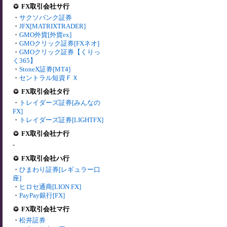
FX取引会社サ行
・
サクソバンク証券
・
JFX[MATRIXTRADER]
・
GMO外貨[外貨ex]
・
GMOクリック証券[FXネオ]
・
GMOクリック証券【くりっ
く365】
・
StoneX証券[MT4]
・
セントラル短資ＦＸ
FX取引会社タ行
・
トレイダーズ証券[みんなの
FX]
・
トレイダーズ証券[LIGHTFX]
FX取引会社ナ行
-
FX取引会社ハ行
・
ひまわり証券[レギュラー口
座]
・
ヒロセ通商[LION FX]
・
PayPay銀行[FX]
FX取引会社マ行
・
松井証券