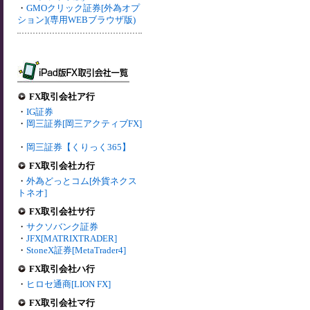
・
GMOクリック証券[外為オプ
ション](専用WEBブラウザ版)
FX取引会社ア行
・
IG証券
・
岡三証券[岡三アクティブFX]
・
岡三証券【くりっく365】
FX取引会社カ行
・
外為どっとコム[外貨ネクス
トネオ]
FX取引会社サ行
・
サクソバンク証券
・
JFX[MATRIXTRADER]
・
StoneX証券[MetaTrader4]
FX取引会社ハ行
・
ヒロセ通商[LION FX]
FX取引会社マ行