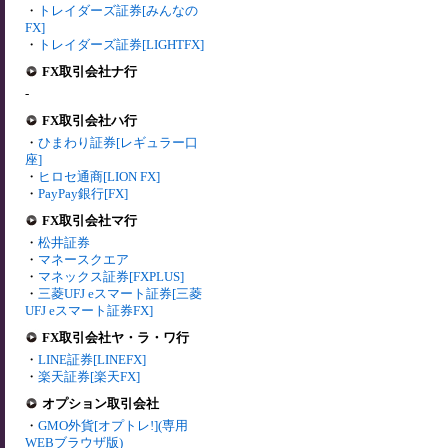
・
トレイダーズ証券[みんなの
FX]
・
トレイダーズ証券[LIGHTFX]
FX取引会社ナ行
-
FX取引会社ハ行
・
ひまわり証券[レギュラー口
座]
・
ヒロセ通商[LION FX]
・
PayPay銀行[FX]
FX取引会社マ行
・
松井証券
・
マネースクエア
・
マネックス証券[FXPLUS]
・
三菱UFJ eスマート証券[三菱
UFJ eスマート証券FX]
FX取引会社ヤ・ラ・ワ行
・
LINE証券[LINEFX]
・
楽天証券[楽天FX]
オプション取引会社
・
GMO外貨[オプトレ!](専用
WEBブラウザ版)