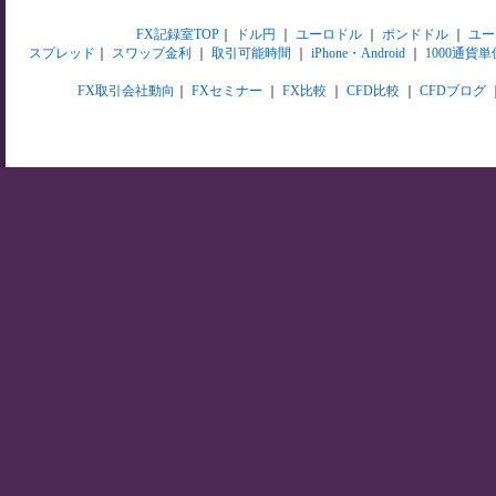
FX記録室TOP
｜
ドル円
｜
ユーロドル
｜
ポンドドル
｜
ユー
スプレッド
｜
スワップ金利
｜
取引可能時間
｜
iPhone・Android
｜
1000通貨単
FX取引会社動向
｜
FXセミナー
｜
FX比較
｜
CFD比較
｜
CFDブログ