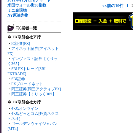
2011年11月CFDチャート
米国ウォール街30指数
<<前の10件
1
ミニ金現物
NY原油先物
FX取引会社ア行
・
IG証券[FX]
・
アイネット証券[アイネット
FX]
・
インヴァスト証券【くりっ
く365】
・
SBI FXトレード[SBI
FXTRADE]
・
SBI証券
・
FXブロードネット
・
岡三証券[岡三アクティブFX]
・
岡三証券【くりっく365】
FX取引会社カ行
・
外為オンライン
・
外為どっとコム[外貨ネクス
トネオ]
・
ゴールデンウェイジャパン
[MT4]