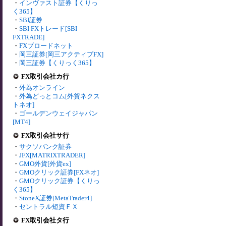
・
インヴァスト証券【くりっ
く365】
・
SBI証券
・
SBI FXトレード[SBI
FXTRADE]
・
FXブロードネット
・
岡三証券[岡三アクティブFX]
・
岡三証券【くりっく365】
FX取引会社カ行
・
外為オンライン
・
外為どっとコム[外貨ネクス
トネオ]
・
ゴールデンウェイジャパン
[MT4]
FX取引会社サ行
・
サクソバンク証券
・
JFX[MATRIXTRADER]
・
GMO外貨[外貨ex]
・
GMOクリック証券[FXネオ]
・
GMOクリック証券【くりっ
く365】
・
StoneX証券[MetaTrader4]
・
セントラル短資ＦＸ
FX取引会社タ行