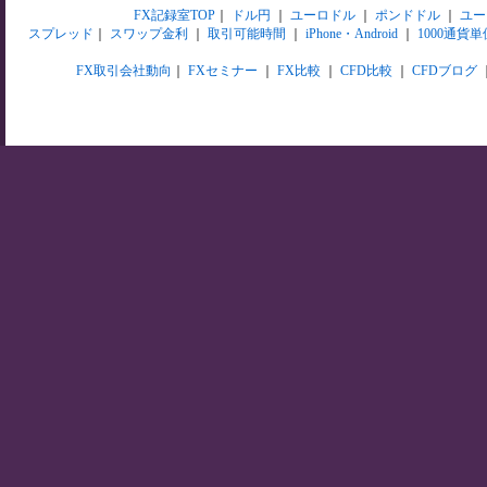
FX記録室TOP
｜
ドル円
｜
ユーロドル
｜
ポンドドル
｜
ユー
スプレッド
｜
スワップ金利
｜
取引可能時間
｜
iPhone・Android
｜
1000通貨単
FX取引会社動向
｜
FXセミナー
｜
FX比較
｜
CFD比較
｜
CFDブログ