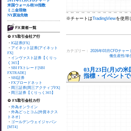
2011年11月CFDチャート
米国ウォール街30指数
ミニ金現物
NY原油先物
※チャートは
TradingView
を使用
FX取引会社ア行
・
IG証券[FX]
・
アイネット証券[アイネット
カテゴリー：
2026年03月CFDチャー
FX]
働生産性/単
・
インヴァスト証券【くりっ
く365】
・
SBI FXトレード[SBI
03月23日(月)
FXTRADE]
指標・イベントでの
・
SBI証券
・
FXブロードネット
・
岡三証券[岡三アクティブFX]
・
岡三証券【くりっく365】
FX取引会社カ行
・
外為オンライン
・
外為どっとコム[外貨ネクス
トネオ]
・
ゴールデンウェイジャパン
[MT4]