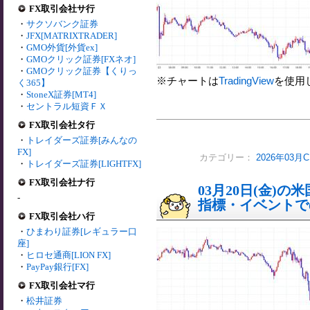
FX取引会社サ行
・
サクソバンク証券
・
JFX[MATRIXTRADER]
・
GMO外貨[外貨ex]
・
GMOクリック証券[FXネオ]
・
GMOクリック証券【くりっ
※チャートは
TradingView
を使用
く365】
・
StoneX証券[MT4]
・
セントラル短資ＦＸ
FX取引会社タ行
・
トレイダーズ証券[みんなの
FX]
カテゴリー：
2026年03月
・
トレイダーズ証券[LIGHTFX]
FX取引会社ナ行
03月20日(金)
-
指標・イベントでの
FX取引会社ハ行
・
ひまわり証券[レギュラー口
座]
・
ヒロセ通商[LION FX]
・
PayPay銀行[FX]
FX取引会社マ行
・
松井証券