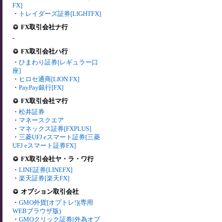
FX]
・
トレイダーズ証券[LIGHTFX]
FX取引会社ナ行
-
FX取引会社ハ行
・
ひまわり証券[レギュラー口
座]
・
ヒロセ通商[LION FX]
・
PayPay銀行[FX]
FX取引会社マ行
・
松井証券
・
マネースクエア
・
マネックス証券[FXPLUS]
・
三菱UFJ eスマート証券[三菱
UFJ eスマート証券FX]
FX取引会社ヤ・ラ・ワ行
・
LINE証券[LINEFX]
・
楽天証券[楽天FX]
オプション取引会社
・
GMO外貨[オプトレ!](専用
WEBブラウザ版)
・
GMOクリック証券[外為オプ