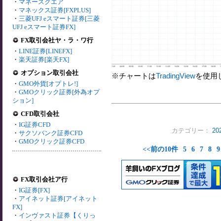
・
マネースクエア
・
マネックス証券[FXPLUS]
・
三菱UFJ eスマート証券[三菱
UFJ eスマート証券FX]
FX取引会社ヤ・ラ・ワ行
・
LINE証券[LINEFX]
・
楽天証券[楽天FX]
オプション取引会社
※チャートは
TradingView
を使用
・
GMO外貨[オプトレ!]
・
GMOクリック証券[外為オプ
ション]
CFD取引会社
・
IG証券CFD
カテゴリー：
2
・
サクソバンク証券CFD
・
GMOクリック証券CFD
<<前の10件
5
6
7
8
9
FX取引会社ア行
・
IG証券[FX]
・
アイネット証券[アイネット
FX]
・
インヴァスト証券【くりっ