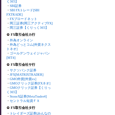
く365】
・
SBI証券
・
SBI FXトレード[SBI
FXTRADE]
・
FXブロードネット
・
岡三証券[岡三アクティブFX]
・
岡三証券【くりっく365】
FX取引会社カ行
・
外為オンライン
・
外為どっとコム[外貨ネクス
トネオ]
・
ゴールデンウェイジャパン
[MT4]
FX取引会社サ行
・
サクソバンク証券
・
JFX[MATRIXTRADER]
・
GMO外貨[外貨ex]
・
GMOクリック証券[FXネオ]
・
GMOクリック証券【くりっ
く365】
・
StoneX証券[MetaTrader4]
・
セントラル短資ＦＸ
FX取引会社タ行
・
トレイダーズ証券[みんなの