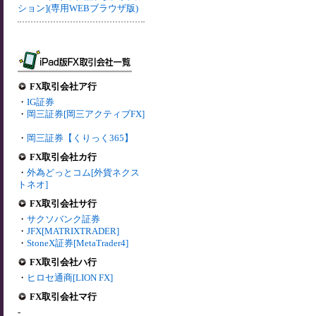
ション](専用WEBブラウザ版)
FX取引会社ア行
・
IG証券
・
岡三証券[岡三アクティブFX]
・
岡三証券【くりっく365】
FX取引会社カ行
・
外為どっとコム[外貨ネクス
トネオ]
FX取引会社サ行
・
サクソバンク証券
・
JFX[MATRIXTRADER]
・
StoneX証券[MetaTrader4]
FX取引会社ハ行
・
ヒロセ通商[LION FX]
FX取引会社マ行
-