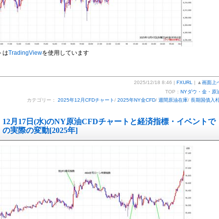
トは
TradingView
を使用しています
2025/12/18 8:46 |
FXURL
| ▲
画面上
TOP：
NYダウ・金・原
カテゴリー：
2025年12月CFDチャート
/
2025年NY金CFD
/
週間原油在庫
/
長期国債入
12月17日(水)のNY原油CFDチャートと経済指標・イベントで
の実際の変動[2025年]