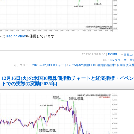
トは
TradingView
を使用しています
2025/12/18 8:46 |
FXURL
| ▲
画面上
TOP：
NYダウ・金・原
カテゴリー：
2025年12月CFDチャート
/
2025年NY原油CFD
/
週間原油在庫
/
長期国債入
12月16日(火)の米国30種株価指数チャートと経済指標・イベン
トでの実際の変動[2025年]