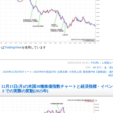
トは
TradingView
を使用しています
2025/12/16 10:31 |
FXURL
| ▲
画面上
TOP：
NYダウ・金・原
ー：
2025年12月CFDチャート
/
2025年NY原油CFD
/
企業在庫
/
小売売上高
/
製造業PMI【速報値】
/
雇
統
12月15日(月)の米国30種株価指数チャートと経済指標・イベン
トでの実際の変動[2025年]