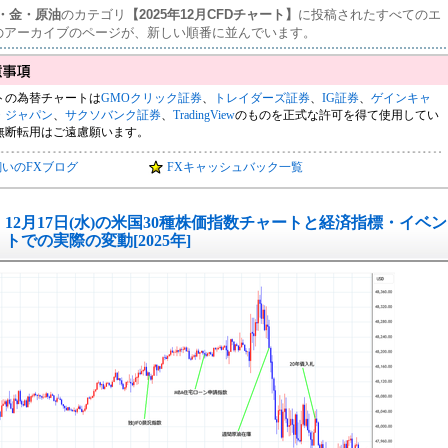
ウ・金・原油
のカテゴリ
【2025年12月CFDチャート】
に投稿されたすべてのエ
のアーカイブのページが、新しい順番に並んでいます。
トの為替チャートは
GMOクリック証券
、
トレイダーズ証券
、
IG証券
、
ゲインキャ
・ジャパン
、
サクソバンク証券
、
TradingView
のものを正式な許可を得て使用してい
無断転用はご遠慮願います。
飼いのFXブログ
FXキャッシュバック一覧
12月17日(水)の米国30種株価指数チャートと経済指標・イベン
トでの実際の変動[2025年]