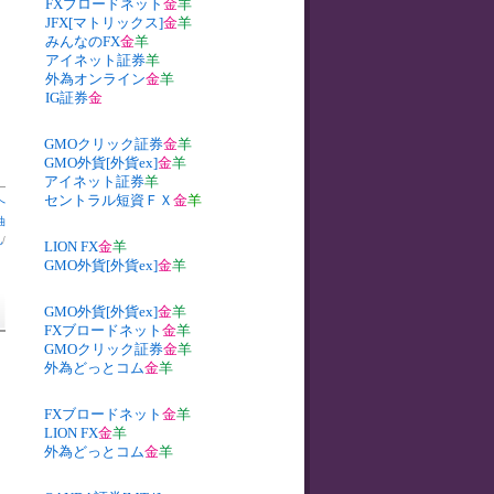
FXブロードネット
金
羊
JFX[マトリックス]
金
羊
みんなのFX
金
羊
アイネット証券
羊
外為オンライン
金
羊
IG証券
金
GMOクリック証券
金
羊
GMO外貨[外貨ex]
金
羊
アイネット証券
羊
セントラル短資ＦＸ
金
羊
へ
油
札
/
LION FX
金
羊
GMO外貨[外貨ex]
金
羊
GMO外貨[外貨ex]
金
羊
FXブロードネット
金
羊
GMOクリック証券
金
羊
外為どっとコム
金
羊
FXブロードネット
金
羊
LION FX
金
羊
外為どっとコム
金
羊