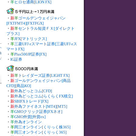
・
羊
ヒロセ通商[LION FX]
・
新
羊
ゴールデンウェイジャパン
[FXTFMT4][FXTFGX]
・
新
羊
セントラル短資ＦＸ[ダイレクト
プラス]
・
羊
JFX[マトリックス]
・
羊
三菱UFJ eスマート証券[三菱UFJ eス
へ
マートFX]
油
・
羊
Plus500JP証券[FX]
札
/
・
IG証券
・
新
羊
トレイダーズ証券[LIGHT FX]
・
新
ゴールデンウェイジャパン[商品
CFD][商品KO]
・
新
外為どっとコム[CFD]
・
新
外為どっとコム[らくらくFX積立]
・
新
SBIFXトレード[FX]
・
新
外為ファイネスト[MT4][MT5]
・
羊
GMOクリック証券[FXネオ]
・
羊
GMO外貨[外貨ex]
・
羊
外為オンライン
・
羊
岡三オンライン[くりっく株365]
・
羊
岡三オンライン[くりっく365]