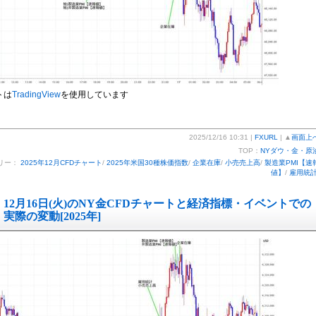
トは
TradingView
を使用しています
2025/12/16 10:31 |
FXURL
| ▲
画面上
TOP：
NYダウ・金・原
リー：
2025年12月CFDチャート
/
2025年米国30種株価指数
/
企業在庫
/
小売売上高
/
製造業PMI【速
値】
/
雇用統
12月16日(火)のNY金CFDチャートと経済指標・イベントでの
実際の変動[2025年]