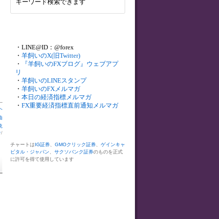
キーワード検索できます
・LINE@ID：@forex
・
羊飼いのX(旧Twitter)
・
『羊飼いのFXブログ』ウェブアプ
リ
・
羊飼いのLINEスタンプ
・
羊飼いのFXメルマガ
・
本日の経済指標メルマガ
・
FX重要経済指標直前通知メルマガ
へ
油
統
計
/
チャートは
IG証券
、
GMOクリック証券
、
ゲインキャ
ピタル・ジャパン
、
サクソバンク証券
のものを正式
に許可を得て使用しています