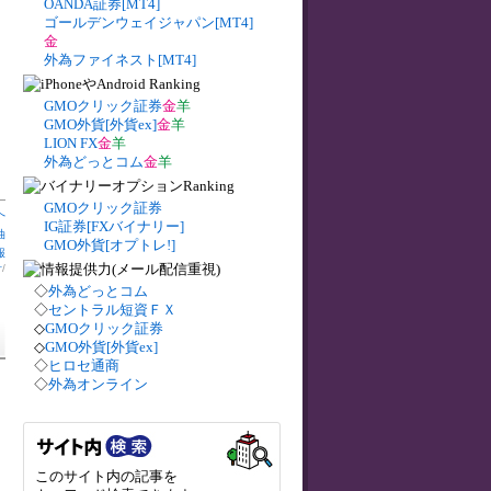
OANDA証券[MT4]
ゴールデンウェイジャパン[MT4]
金
外為ファイネスト[MT4]
GMOクリック証券
金
羊
GMO外貨[外貨ex]
金
羊
LION FX
金
羊
外為どっとコム
金
羊
GMOクリック証券
へ
IG証券[FXバイナリー]
油
GMO外貨[オプトレ!]
報
計
/
◇
外為どっとコム
◇
セントラル短資ＦＸ
◇
GMOクリック証券
◇
GMO外貨[外貨ex]
◇
ヒロセ通商
◇
外為オンライン
このサイト内の記事を