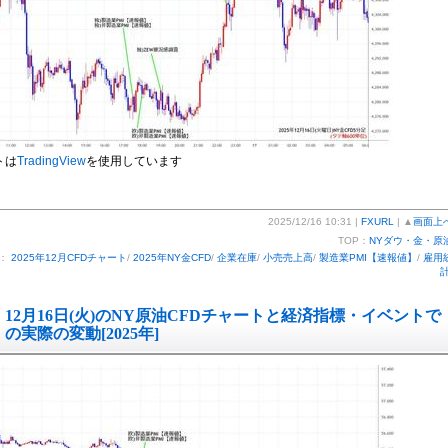
トは
TradingView
を使用しています
2025/12/16 10:31 |
FXURL
| ▲
画面上
TOP：
NYダウ・金・原
ー：
2025年12月CFDチャート
/
2025年NY金CFD
/
企業在庫
/
小売売上高
/
製造業PMI【速報値】
/
雇用
12月16日(火)のNY原油CFDチャートと経済指標・イベントで
の実際の変動[2025年]