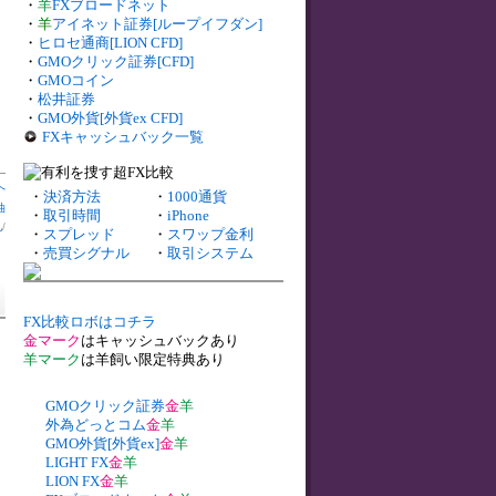
・
羊
FXブロードネット
・
羊
アイネット証券[ループイフダン]
・
ヒロセ通商[LION CFD]
・
GMOクリック証券[CFD]
・
GMOコイン
・
松井証券
・
GMO外貨[外貨ex CFD]
FXキャッシュバック一覧
へ
・
決済方法
・
1000通貨
油
・
取引時間
・
iPhone
札
/
・
スプレッド
・
スワップ金利
・
売買シグナル
・
取引システム
FX比較ロボはコチラ
金マーク
はキャッシュバックあり
羊マーク
は羊飼い限定特典あり
GMOクリック証券
金
羊
外為どっとコム
金
羊
GMO外貨[外貨ex]
金
羊
LIGHT FX
金
羊
LION FX
金
羊