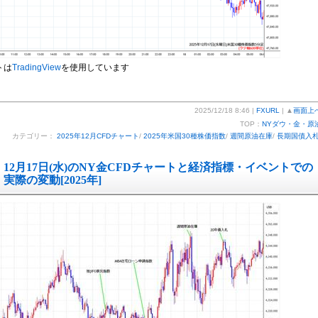
トは
TradingView
を使用しています
2025/12/18 8:46 |
FXURL
| ▲
画面上
TOP：
NYダウ・金・原
カテゴリー：
2025年12月CFDチャート
/
2025年米国30種株価指数
/
週間原油在庫
/
長期国債入
12月17日(水)のNY金CFDチャートと経済指標・イベントでの
実際の変動[2025年]