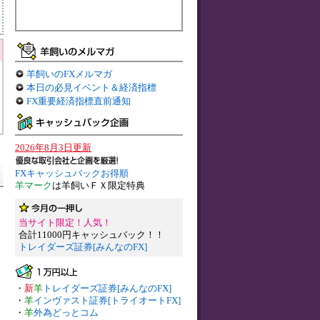
羊飼いのFXメルマガ
本日の必見イベント＆経済指標
FX重要経済指標直前通知
2026年8月3日更新
FXキャッシュバックお得順
羊マーク
は羊飼いＦＸ限定特典
当サイト限定！人気！
合計11000円キャッシュバック！！
トレイダーズ証券[みんなのFX]
・
新
羊
トレイダーズ証券[みんなのFX]
・
羊
インヴァスト証券[トライオートFX]
・
羊
外為どっとコム